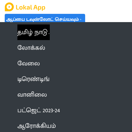
ஆப்பை டவுன்லோட் செய்யவும்
தமிழ் நாடு
லோக்கல்
வேலை
டிரெண்டிங்
வானிலை
பட்ஜெட் 2023-24
ஆரோக்கியம்