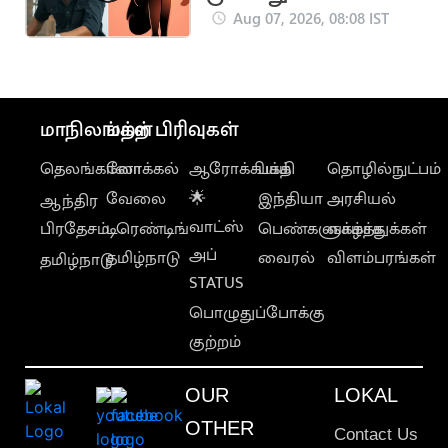
பெற்ற சிறுமி..
Aug 07, 2026, 08:08 IST
பாலியல் தொல்லை
குறித்து புகார்
மாநிலங்கள்
மற்ற பிரிவுகள்
தெலங்கானா
லோக்கல்
ஆரோக்கியம்
பக்தி
தொழில்நுட்பம்
வேலை
🌟
இந்தியா
அரசியல்
ஆந்திர
வாட்ஸ்
பிரதேசம்
டிரெண்டிங்
பெண்களுக்காக
வாழ்த்துக்கள்
அப்
தமிழ்நாடு
வைரல்
விளம்பரங்கள்
தமிழ்நாடு
STATUS
பொழுதுப்போக்கு
குற்றம்
OUR
LOKAL
OTHER
Contact Us