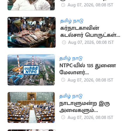
அரசுக்கு பாமக
Aug 07, 2026, 08:08 IST
எம்எல்ஏ கேள்வி
தமிழ் நாடு
கர்நாடகாவின்
கடல்சார் பொருட்கள்
ஏற்றுமதி 56% உயர்வு,
Aug 07, 2026, 08:08 IST
நாட்டில் 5வது இடம்!
தமிழ் நாடு
NTPC-யில் 135 துணை
மேலாளர்
பணியிடங்கள்
Aug 07, 2026, 08:08 IST
அறிவிப்பு
தமிழ் நாடு
நாடாளுமன்ற இரு
அவைகளும்
திங்கள்கிழமை வரை
Aug 07, 2026, 08:08 IST
ஒத்திவைப்பு