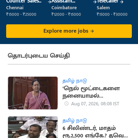
Counter Sales
Assistant
Telecaller
Executive (Retail
Manager
Chennai
Coimbatore
Salem
Sales)
₹15000 - ₹25000
₹12000 - ₹15000
₹15000 - ₹30000
Explore more jobs
தொடர்புடைய செய்தி
தமிழ் நாடு
‘நெல் மூட்டைகளை
நனையாமல்
பாதுகாக்க வேண்டும்’..
Aug 07, 2026, 08:08 IST
பிரேமலதா
விஜயகாந்த்
தமிழ் நாடு
6 சிலிண்டர், மாதம்
ரூ.2,500 எங்கே.? தவெக