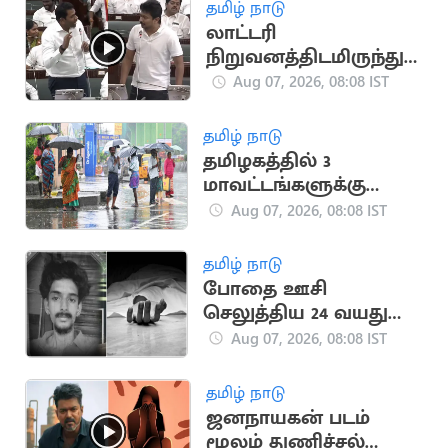
தமிழ் நாடு
லாட்டரி
நிறுவனத்திடமிருந்து
ஏன் ரூ.900 கோடி
Aug 07, 2026, 08:08 IST
வாங்கினார்கள்? ஆதவ்
அர்ஜுனா கேள்வி
தமிழ் நாடு
தமிழகத்தில் 3
மாவட்டங்களுக்கு
இன்று கனமழை
Aug 07, 2026, 08:08 IST
எச்சரிக்கை
தமிழ் நாடு
போதை ஊசி
செலுத்திய 24 வயது
இளைஞர் உயிரிழப்பு
Aug 07, 2026, 08:08 IST
தமிழ் நாடு
ஜனநாயகன் படம்
மூலம் துணிச்சல்