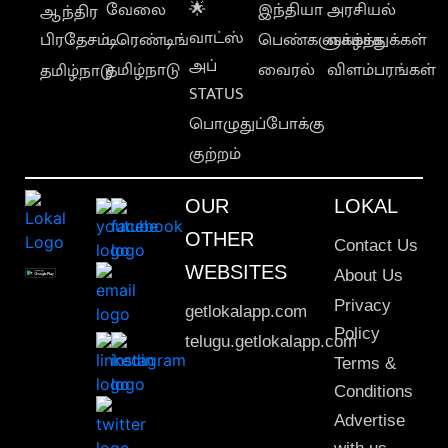
வேலை
🌟
இந்தியா
அரசியல்
ஆந்திர
வாட்ஸ்
பிரதேசம்
டிரெண்டிங்
பெண்களுக்காக
வாழ்த்துக்கள்
அப்
தமிழ்நாடு
வைரல்
விளம்பரங்கள்
தமிழ்நாடு
STATUS
பொழுதுப்போக்கு
குற்றம்
OUR
LOKAL
OTHER
Contact Us
WEBSITES
About Us
Privacy
getlokalapp.com
Policy
telugu.getlokalapp.com
Terms &
Conditions
Advertise