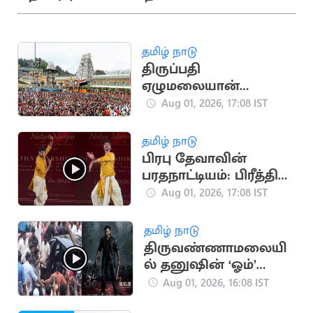
தமிழ் நாடு
திருப்பதி
ஏழுமலையான்
கோயிலில் செப்.15-ல்
Aug 01, 2026, 17:08 IST
வருடாந்திர
பிரம்மோற்சவ விழா
தமிழ் நாடு
தொடக்கம்
பிரபு தேவாவின்
பரதநாட்டியம்: பிரீத்தி
சஞ்சீவின் விமர்சனம்
Aug 01, 2026, 17:08 IST
வைரல்
தமிழ் நாடு
திருவண்ணாமலையி
ல் தனுஷின் ‘ஓம்’
படப்பிடிப்பு: திரண்ட
Aug 01, 2026, 16:08 IST
ரசிகர்கள்