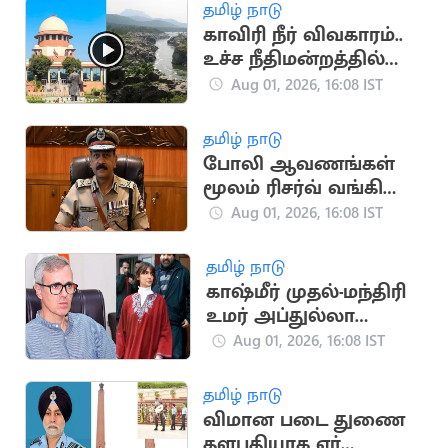
தமிழ் நாடு
காவிரி நீர் விவகாரம்..
உச்ச நீதிமன்றத்தில்
திமுக அவசர மனு
Aug 01, 2026, 16:08 IST
தமிழ் நாடு
போலி ஆவணங்கள்
மூலம் ரிசர்வ் வங்கி
மோசடி: முக்கிய
Aug 01, 2026, 16:08 IST
குற்றவாளி கைது
தமிழ் நாடு
காஷ்மீர் முதல்-மந்திரி
உமர் அப்துல்லா
தம்பதிக்கு விவாகரத்து:
Aug 01, 2026, 16:08 IST
கோர்ட் ஒப்புதல்
தமிழ் நாடு
விமான படை துணை
தளபதியாக ஏர்