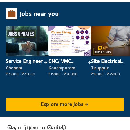
Jobs near you
Service Engineer
CNC/ VMC
Site Electrical
Operator
Engineer
Chennai
Kanchipuram
Tiruppur
₹25000 - ₹45000
₹15000 - ₹30000
₹18000 - ₹25000
Explore more jobs
தொடர்புடைய செய்தி