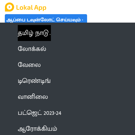
ஆப்பை டவுன்லோட் செய்யவும்
தமிழ் நாடு
லோக்கல்
வேலை
டிரெண்டிங்
வானிலை
பட்ஜெட் 2023-24
ஆரோக்கியம்