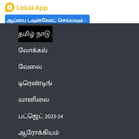
ஆப்பை டவுன்லோட் செய்யவும்
தமிழ் நாடு
லோக்கல்
வேலை
டிரெண்டிங்
வானிலை
பட்ஜெட் 2023-24
ஆரோக்கியம்