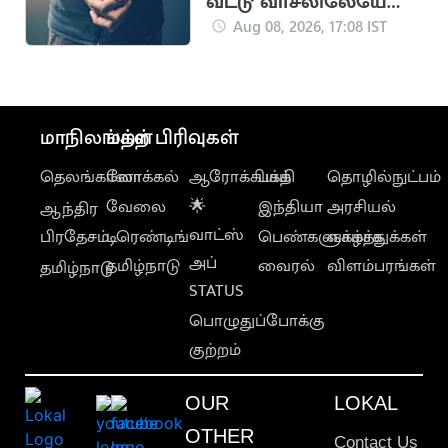
வீட்டு வாசலிலேயே
ஒருவருக்கு அரிவாள்
Aug 08, 2026, 17:08 IST
வெட்டு
மாநிலங்கள்
மற்ற பிரிவுகள்
தெலங்கானா
லோக்கல்
ஆரோக்கியம்
பக்தி
தொழில்நுட்பம்
வேலை
🌟
இந்தியா
அரசியல்
ஆந்திர
வாட்ஸ்
பிரதேசம்
டிரெண்டிங்
பெண்களுக்காக
வாழ்த்துக்கள்
அப்
தமிழ்நாடு
வைரல்
விளம்பரங்கள்
தமிழ்நாடு
STATUS
பொழுதுப்போக்கு
குற்றம்
OUR
LOKAL
OTHER
Contact Us