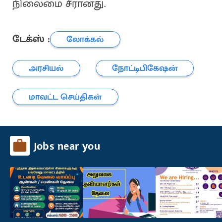
நிலைமை சீரானது.
டேக்ஸ் :
லோக்கல்
அரசியல்
நோட்டிபிகேஷன்
மாவட்ட செய்திகள்
Jobs near you