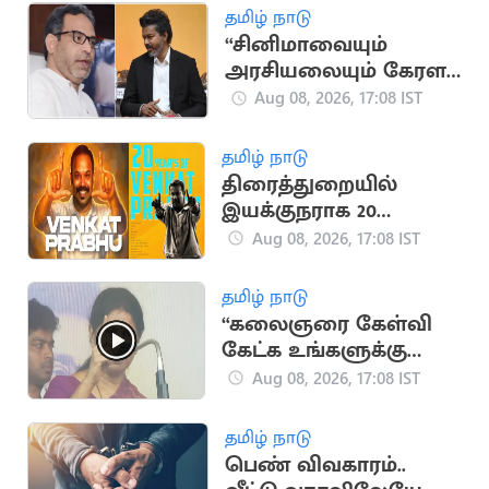
வீரர்கள்
தமிழ் நாடு
“சினிமாவையும்
அரசியலையும் கேரள
மக்கள் பிரித்துப் பார்க்க
Aug 08, 2026, 17:08 IST
தெரிந்தவர்கள்” - SDPI
தமிழ் நாடு
திரைத்துறையில்
இயக்குநராக 20
ஆண்டுகள் நிறைவு..
Aug 08, 2026, 17:08 IST
வெங்கட் பிரபு
நெகிழ்ச்சி பதிவு
தமிழ் நாடு
“கலைஞரை கேள்வி
கேட்க உங்களுக்கு
தகுதியில்லை” -
Aug 08, 2026, 17:08 IST
கனிமொழி
தமிழ் நாடு
பெண் விவகாரம்..