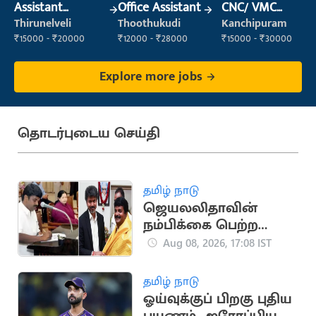
Assistant
Office Assistant
CNC/ VMC
Manager
Operator
Thirunelveli
Thoothukudi
Kanchipuram
₹15000 - ₹20000
₹12000 - ₹28000
₹15000 - ₹30000
Explore more jobs
தொடர்புடைய செய்தி
தமிழ் நாடு
ஜெயலலிதாவின்
நம்பிக்கை பெற்ற
சி.விஜயபாஸ்கர்..
Aug 08, 2026, 17:08 IST
அரசியல் பயணம்
தமிழ் நாடு
ஓய்வுக்குப் பிறகு புதிய