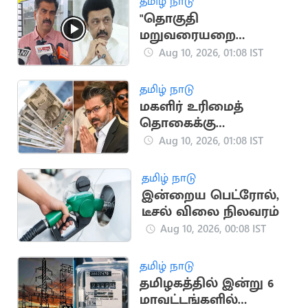
தமிழ் நாடு
"தொகுதி
மறுவரையறை
மசோதாவை திமுக
Aug 10, 2026, 01:08 IST
ஆதரிக்கக் கூடாது"..
துரை வைகோ
தமிழ் நாடு
மகளிர் உரிமைத்
தொகைக்கு
விண்ணப்பிக்கலாம்..
Aug 10, 2026, 01:08 IST
புதிய தகவல்
தமிழ் நாடு
இன்றைய பெட்ரோல்,
டீசல் விலை நிலவரம்
Aug 10, 2026, 00:08 IST
தமிழ் நாடு
தமிழகத்தில் இன்று 6
மாவட்டங்களில்