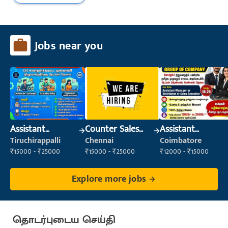
Jobs near you
Assistant
Counter Sales
Assistant
Manager
Executive (Retail
Manager
Tiruchirappalli
Chennai
Coimbatore
Sales)
₹15000 - ₹25000
₹15000 - ₹25000
₹12000 - ₹15000
Explore more jobs
தொடர்புடைய செய்தி