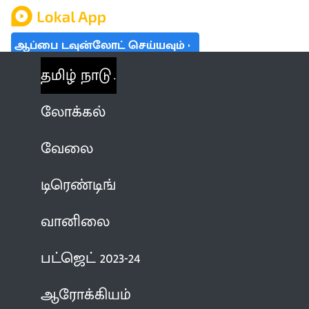
ஆப்பை டவுன்லோட் செய்யவும்
தமிழ் நாடு
லோக்கல்
வேலை
டிரெண்டிங்
வானிலை
பட்ஜெட் 2023-24
ஆரோக்கியம்