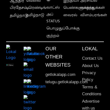
வேலை
🌟
இந்தியா
அரசியல்
ஆந்திர
வாட்ஸ்
பிரதேசம்
டிரெண்டிங்
பெண்களுக்காக
வாழ்த்துக்கள்
அப்
தமிழ்நாடு
வைரல்
விளம்பரங்கள்
தமிழ்நாடு
STATUS
பொழுதுப்போக்கு
குற்றம்
OUR
LOKAL
OTHER
Contact Us
WEBSITES
About Us
Privacy
getlokalapp.com
Policy
telugu.getlokalapp.com
Terms &
Conditions
Advertise
with us