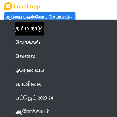
ஆப்பை டவுன்லோட் செய்யவும்
தமிழ் நாடு
லோக்கல்
வேலை
டிரெண்டிங்
வானிலை
பட்ஜெட் 2023-24
ஆரோக்கியம்