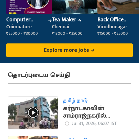
Computer
Tea Maker
Back Office
Operator
Executive
Coimbatore
Chennai
Virudhunagar
(Administration)
₹25000 - ₹30000
₹18000 - ₹35000
₹15000 - ₹25000
Explore more jobs
தொடர்புடைய செய்தி
தமிழ் நாடு
கர்நாடகாவின்
சாம்ராஜ்நகரில்
'ஜனநாயகன்' படத்தின்
Jul 31, 2026, 06:07 IST
காட்சி ரத்து