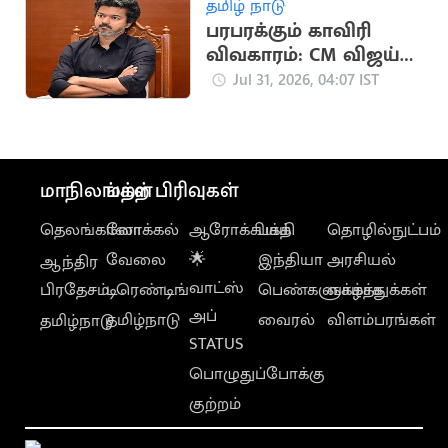
தமிழ் நாடு
பரபரக்கும் காவிரி
விவகாரம்: CM விஜய்
அவசர ஆலோசனை
Jul 31, 2026, 04:07 IST
மாநிலங்கள்
மற்ற பிரிவுகள்
தெலங்கானா
லோக்கல்
ஆரோக்கியம்
பக்தி
தொழில்நுட்பம்
வேலை
🌟
இந்தியா
அரசியல்
ஆந்திர
வாட்ஸ்
பிரதேசம்
டிரெண்டிங்
பெண்களுக்காக
வாழ்த்துக்கள்
அப்
தமிழ்நாடு
வைரல்
விளம்பரங்கள்
தமிழ்நாடு
STATUS
பொழுதுப்போக்கு
குற்றம்