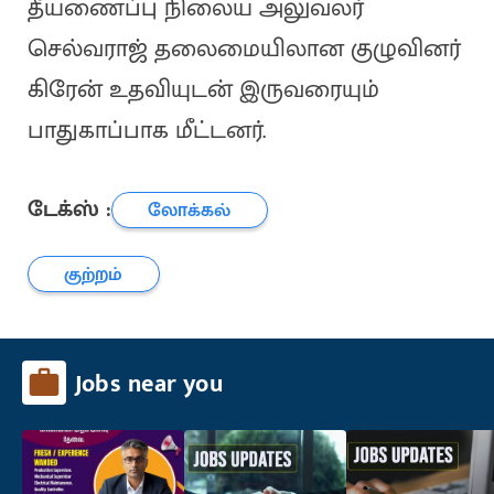
தீயணைப்பு நிலைய அலுவலர்
செல்வராஜ் தலைமையிலான குழுவினர்
கிரேன் உதவியுடன் இருவரையும்
பாதுகாப்பாக மீட்டனர்.
டேக்ஸ் :
லோக்கல்
குற்றம்
Jobs near you