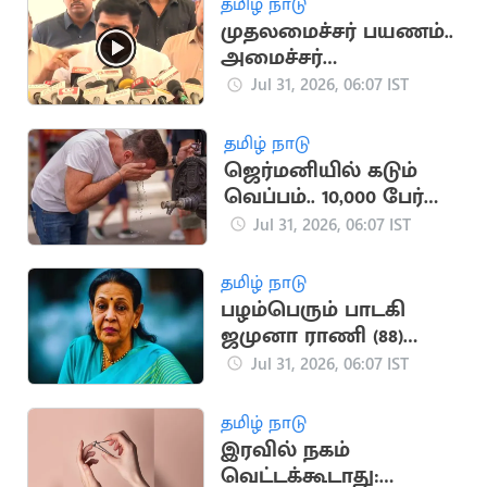
தமிழ் நாடு
முதலமைச்சர் பயணம்..
அமைச்சர்
நிர்மல்குமார் தகவல்
Jul 31, 2026, 06:07 IST
தமிழ் நாடு
ஜெர்மனியில் கடும்
வெப்பம்.. 10,000 பேர்
உயிரிழப்பு
Jul 31, 2026, 06:07 IST
தமிழ் நாடு
பழம்பெரும் பாடகி
ஜமுனா ராணி (88)
பெங்களூருவில்
Jul 31, 2026, 06:07 IST
காலமானார்
தமிழ் நாடு
இரவில் நகம்
வெட்டக்கூடாது: