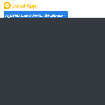
ஆப்பை டவுன்லோட் செய்யவும்
தமிழ் நாடு
லோக்கல்
வேலை
டிரெண்டிங்
வானிலை
பட்ஜெட் 2023-24
ஆரோக்கியம்