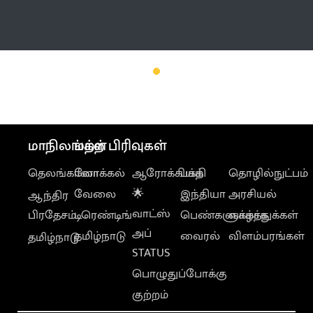
மேலும்
மாநிலங்கள்
மற்ற பிரிவுகள்
தெலங்கானா
லோக்கல்
ஆரோக்கியம்
பக்தி
தொழில்நுட்பம்
வேலை
🌟
இந்தியா
அரசியல்
ஆந்திர
வாட்ஸ்
பிரதேசம்
டிரெண்டிங்
பெண்களுக்காக
வாழ்த்துக்கள்
அப்
தமிழ்நாடு
வைரல்
விளம்பரங்கள்
தமிழ்நாடு
STATUS
பொழுதுப்போக்கு
குற்றம்