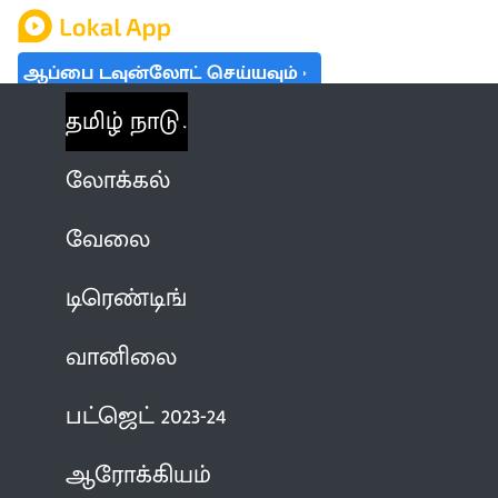
ஆப்பை டவுன்லோட் செய்யவும்
தமிழ் நாடு
லோக்கல்
வேலை
டிரெண்டிங்
வானிலை
பட்ஜெட் 2023-24
ஆரோக்கியம்