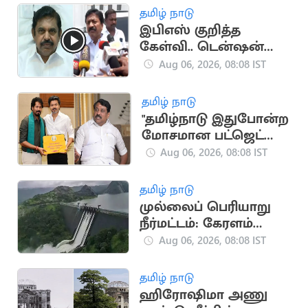
தமிழ் நாடு
இபிஎஸ் குறித்த
கேள்வி.. டென்ஷன்
ஆன சி.வி.சண்முகம்
Aug 06, 2026, 08:08 IST
தமிழ் நாடு
"தமிழ்நாடு இதுபோன்ற
மோசமான பட்ஜெட்டை
பார்த்ததில்லை"..
Aug 06, 2026, 08:08 IST
நயினார் காட்டம்
தமிழ் நாடு
முல்லைப் பெரியாறு
நீர்மட்டம்: கேரளம்
அமைச்சர் எச்சரிக்கை
Aug 06, 2026, 08:08 IST
தமிழ் நாடு
ஹிரோஷிமா அணு