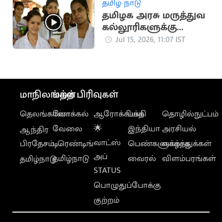
தமிழ் நாடு
தமிழக அரசு மருத்துவ
கல்லூரிகளுக்கு
கூடுதலாக 150 இடங்கள்
Jul 15, 2026, 11:07 IST
ஒதுக்கீடு
மாநிலங்கள்
மற்ற பிரிவுகள்
தெலங்கானா
லோக்கல்
ஆரோக்கியம்
பக்தி
தொழில்நுட்பம்
வேலை
🌟
இந்தியா
அரசியல்
ஆந்திர
வாட்ஸ்
பிரதேசம்
டிரெண்டிங்
பெண்களுக்காக
வாழ்த்துக்கள்
அப்
தமிழ்நாடு
வைரல்
விளம்பரங்கள்
தமிழ்நாடு
STATUS
பொழுதுப்போக்கு
குற்றம்