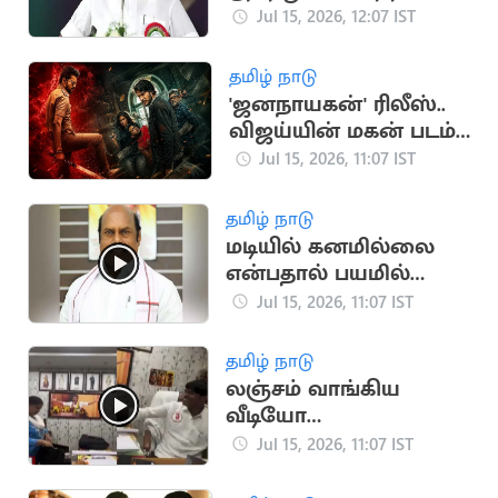
முதல் இபிஎஸ்
Jul 15, 2026, 12:07 IST
ஆலோசனை
தமிழ் நாடு
'ஜனநாயகன்' ரிலீஸ்..
விஜய்யின் மகன் படம்
தள்ளிப்போக வாய்ப்பு?
Jul 15, 2026, 11:07 IST
தமிழ் நாடு
மடியில் கனமில்லை
என்பதால் பயமில்லை:
அமைச்சர் எ.வ.வேலு
Jul 15, 2026, 11:07 IST
தமிழ் நாடு
லஞ்சம் வாங்கிய
வீடியோ
வெளியானதால்
Jul 15, 2026, 11:07 IST
தவெக நிர்வாகி
வீராசாமி நீக்கம்