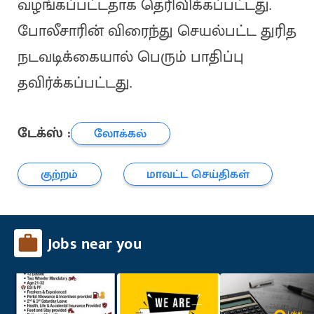
வழங்கப்பட்டதாக தெரிவிக்கப்பட்டது.
போலீசாரின் விரைந்து செயல்பட்ட துரித
நடவடிக்கையால் பெரும் பாதிப்பு
தவிர்க்கப்பட்டது.
டேக்ஸ் :
லோக்கல்
குற்றம்
மாவட்ட செய்திகள்
Jobs near you