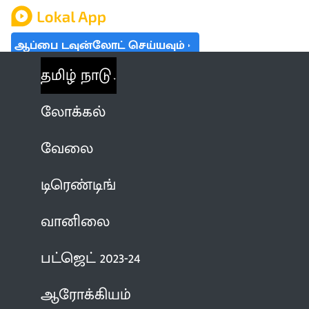
ஆப்பை டவுன்லோட் செய்யவும்
தமிழ் நாடு
லோக்கல்
வேலை
டிரெண்டிங்
வானிலை
பட்ஜெட் 2023-24
ஆரோக்கியம்