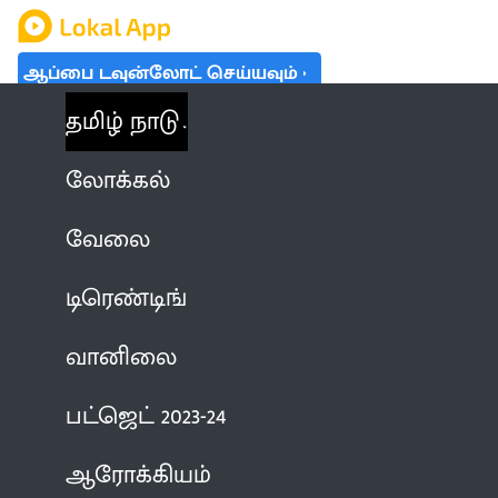
ஆப்பை டவுன்லோட் செய்யவும்
தமிழ் நாடு
லோக்கல்
வேலை
டிரெண்டிங்
வானிலை
பட்ஜெட் 2023-24
ஆரோக்கியம்