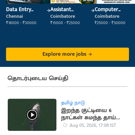
Data Entry
Assistant
Computer
Operator
Manager
Operator
Chennai
Coimbatore
Coimbatore
₹18000 - ₹30000
₹15000 - ₹25000
₹25000 - ₹30000
Explore more jobs
தொடர்புடைய செய்தி
தமிழ் நாடு
இறந்த குட்டியை 6
நாட்கள் சுமந்த தாய்
டால்பின் (வைரல்
Aug 05, 2026, 17:08 IST
வீடியோ)