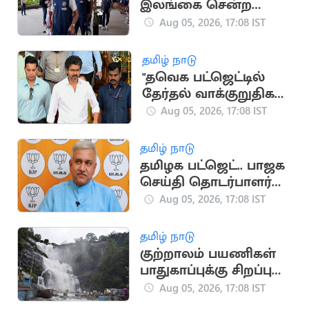
இலங்கை சென்ற
இந்திய கிரிக்கெட்
Aug 05, 2026, 17:08 IST
அணி
தமிழ் நாடு
"தவெக பட்ஜெட்டில்
தேர்தல் வாக்குறுதிகள்
இடம்பெறவில்லை"..
Aug 05, 2026, 17:08 IST
முகமது முபாரக்
தமிழ் நாடு
தமிழக பட்ஜெட்.. பாஜக
செய்தி தொடர்பாளர்
விமர்சனம்
Aug 05, 2026, 17:08 IST
தமிழ் நாடு
குற்றாலம் பயணிகள்
பாதுகாப்புக்கு சிறப்பு
கண்காணிப்பு குழு
Aug 05, 2026, 17:08 IST
அமைக்க உத்தரவு