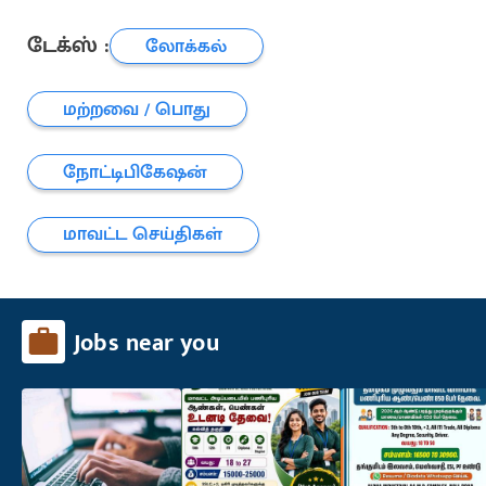
டேக்ஸ் :
லோக்கல்
மற்றவை / பொது
நோட்டிபிகேஷன்
மாவட்ட செய்திகள்
Jobs near you