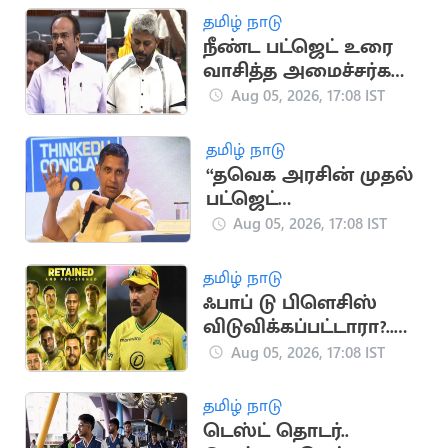
தமிழ் நாடு
நீண்ட பட்ஜெட் உரை
வாசித்த அமைச்சர்கள்
பட்டியலில் மரிய
Aug 05, 2026, 17:08 IST
வில்சன்
தமிழ் நாடு
“தவெக அரசின் முதல்
பட்ஜெட்
யதார்த்தமானது”..
Aug 05, 2026, 17:08 IST
பிரவீன் சக்ரவர்த்தி
கருத்து
தமிழ் நாடு
ஃபாப் டு பிளெசிஸ்
விடுவிக்கப்பட்டாரா?..
ஜோபர்க் சூப்பர் கிங்ஸ்
Aug 05, 2026, 17:08 IST
முடிவு அதிர்ச்சி
தமிழ் நாடு
டெஸ்ட் தொடர்..