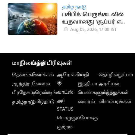
தமிழ் நாடு
பசிபிக் பெருங்கடலில்
உருவானது ‘சூப்பர் எல்
நினோ’.. வானிலை
Aug 05, 2026, 17:08 IST
ஆய்வாளர் எச்சரிக்கை
மாநிலங்கள்
மற்ற பிரிவுகள்
தெலங்கானா
லோக்கல்
ஆரோக்கியம்
பக்தி
தொழில்நுட்பம்
வேலை
🌟
இந்தியா
அரசியல்
ஆந்திர
வாட்ஸ்
பிரதேசம்
டிரெண்டிங்
பெண்களுக்காக
வாழ்த்துக்கள்
அப்
தமிழ்நாடு
வைரல்
விளம்பரங்கள்
தமிழ்நாடு
STATUS
பொழுதுப்போக்கு
குற்றம்