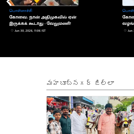
பொள்ளாச்சி
பொள்ள
கோவை: நான் அதிமுகவில் ஏன்
கோவை
இருக்கக் கூடாது - வேலுமணி!
வழங்க
Jun 30, 2026, 11:06 IST
Jun 
మహబూబ్‌నగర్ జిల్లా