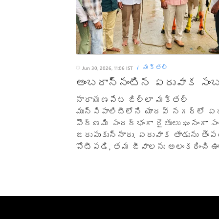
మక్తల్
Jun 30, 2026, 11:06 IST
/
అంబరాన్నంటిన ఏరువాక సంబ
నారాయణపేట జిల్లా మక్తల్
మున్సిపాలిటీలోని యాదవ్ నగర్లో ఏ
పౌర్ణమి సందర్భంగా రైతులు ఘనంగా స
జరుపుకున్నారు. ఏరువాక తాడును తెంప
పోటీపడి, తమ జీవాలను అలంకరించి ఊర
ఈ సందర్భంగా స్థానిక పెద్దలు రైత
మువ్వలు అందజేశారు. ఈ ఏడాది వర్ష
సమృద్ధిగా కురిసి పంటలు బాగా పండాల
ఆకాంక్షించారు. ఈ కార్యక్రమంలో ముఖ
నాయకులు, కాలనీ పెద్దలు పాల్గొన్నా