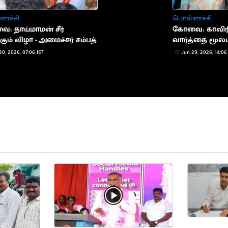
ாச்சி
பொள்ளாச்சி
: தாய்மாமன் சீர்
கோவை: காவிரி 
ும் விழா - அமைச்சர் சம்பத்
வார்த்தை மூலம
வேண்டும்
30, 2026, 07:06 IST
Jun 29, 2026, 14:06