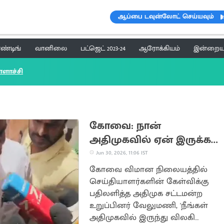
ஆப்பை டவுன்லோட் செய்யவும்
ெண்டிங்
வானிலை
பட்ஜெட் 2023-24
ஆரோக்கியம்
இன்றைய 
ளாச்சி
கோவை: நான்
அதிமுகவில் ஏன் இருக்கக்
கூடாது - வேலுமணி!
Jun 30, 2026, 11:06 IST
கோவை விமான நிலையத்தில்
செய்தியாளர்களின் கேள்விக்கு
பதிலளித்த அதிமுக சட்டமன்ற
உறுப்பினர் வேலுமணி, 'நீங்கள்
அதிமுகவில் இருந்து விலகி