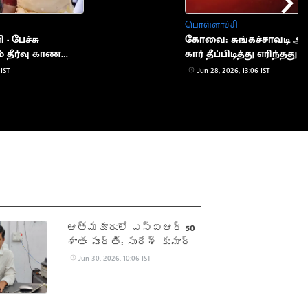
பொள்ளாச்சி
- பேச்சு
கோவை: சுங்கச்சாவடி அ
் தீர்வு காண
கார் தீப்பிடித்து எரிந்தது 
 IST
Jun 28, 2026, 13:06 IST
ఆత్మకూరులో ఎస్ఐఆర్ 50
శాతం పూర్తి: సురేశ్ కుమార్
Jun 30, 2026, 10:06 IST