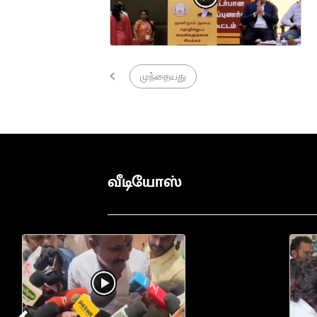
முந்தையது
வீடியோஸ்