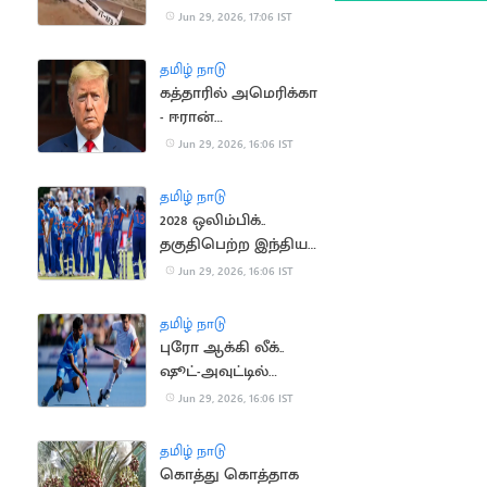
விழுந்து பெண்
Jun 29, 2026, 17:06 IST
விமானி படுகாயம்
தமிழ் நாடு
கத்தாரில் அமெரிக்கா
- ஈரான்
பேச்சுவார்த்தை..
Jun 29, 2026, 16:06 IST
டிரம்ப் அறிவிப்பு
தமிழ் நாடு
2028 ஒலிம்பிக்..
தகுதிபெற்ற இந்திய
மகளிர் கிரிக்கெட்
Jun 29, 2026, 16:06 IST
அணி
தமிழ் நாடு
புரோ ஆக்கி லீக்..
ஷூட்-அவுட்டில்
இங்கிலாந்தை
Jun 29, 2026, 16:06 IST
வீழ்த்திய இந்தியா
தமிழ் நாடு
கொத்து கொத்தாக