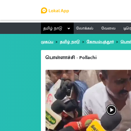
தமிழ் நாடு
லோக்கல்
வேலை
டிர
முகப்பு
தமிழ் நாடு
கோயம்புத்தூர்
பொள்
பொள்ளாச்சி - Pollachi