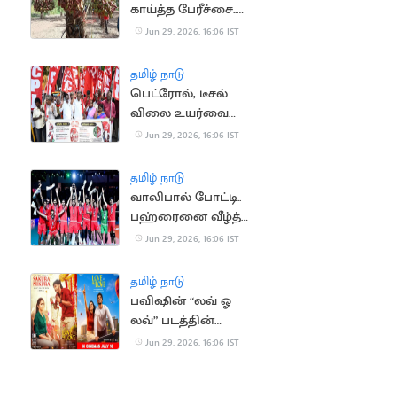
காய்த்த பேரீச்சை..
விவசாயிகள்
Jun 29, 2026, 16:06 IST
உற்சாகம்
தமிழ் நாடு
பெட்ரோல், டீசல்
விலை உயர்வை
கண்டித்து CPI
Jun 29, 2026, 16:06 IST
ஆர்ப்பாட்டம்
தமிழ் நாடு
வாலிபால் போட்டி..
பஹ்ரைனை வீழ்த்தி
வெண்கல பதக்கம்
Jun 29, 2026, 16:06 IST
வென்ற இந்தியா
தமிழ் நாடு
பவிஷின் “லவ் ஓ
லவ்” படத்தின்
செகண்ட் சிங்கிள்
Jun 29, 2026, 16:06 IST
அப்டேட்