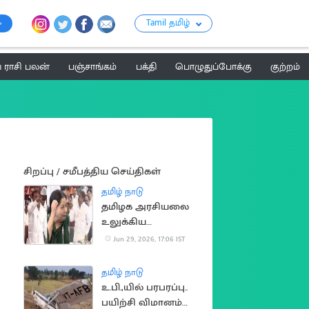
Tamil தமிழ்
ராசி பலன்
பஞ்சாங்கம்
பக்தி
பொழுதுப்போக்கு
குற்றம்
சிறப்பு / சமீபத்திய செய்திகள்
தமிழ் நாடு
தமிழக அரசியலை
உலுக்கிய
சட்டப்பேரவை
Jun 29, 2026, 17:06 IST
சம்பவம்
தமிழ் நாடு
உ.பி.,யில் பரபரப்பு..
பயிற்சி விமானம்