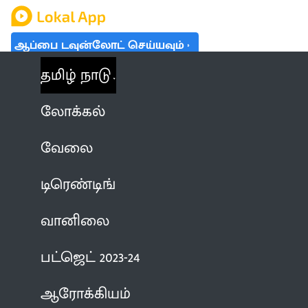
ஆப்பை டவுன்லோட் செய்யவும்
தமிழ் நாடு
லோக்கல்
வேலை
டிரெண்டிங்
வானிலை
பட்ஜெட் 2023-24
ஆரோக்கியம்