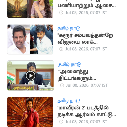
பணியாற்றும் ஆசை
நிறைவேறியது: கயாடு
Jul 08, 2026, 07:07 IST
லோஹர்
தமிழ் நாடு
"கரூர் சம்பவத்தன்றே
விஜயை லாக்
செய்திருக்க
Jul 08, 2026, 07:07 IST
வேண்டும்".. அனிதா
ராதாகிருஷ்ணன்
தமிழ் நாடு
“அனைத்து
திட்டங்களும்
கிராமங்களை
Jul 08, 2026, 07:07 IST
சென்றடைய
வேண்டும்".. CM விஜய்
தமிழ் நாடு
உத்தரவு
'மாவீரன் 2' படத்தில்
நடிக்க ஆர்வம் காட்டும்
நடிகர்
Jul 08, 2026, 07:07 IST