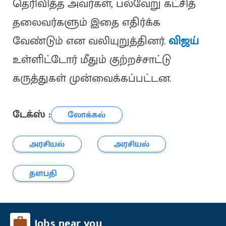
தெரிவித்த அவர்கள், பல்வேறு கட்சித்
தலைவர்களும் இதை எதிர்க்க
வேண்டும் என வலியுறுத்தினர்.
விஜய்
உள்ளிட்டோர் மீதும் குற்றச்சாட்டு
கருத்துகள் முன்வைக்கப்பட்டன.
டேக்ஸ் :
லோக்கல்
அரசியல்
அரசியல்
தளபதி
Jobs near you