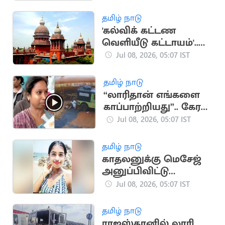
சிவகார்த்திகேயன்?
தமிழ் நாடு
'கல்விக் கட்டண
வெளியீடு கட்டாயம்'..
உயர்நீதிமன்றம்
Jul 08, 2026, 05:07 IST
உத்தரவு
தமிழ் நாடு
“லாரிதான் எங்களை
காப்பாற்றியது”.. கேரள
நிலச்சரிவில்
Jul 08, 2026, 05:07 IST
சிக்கியவர்கள் பேட்டி
தமிழ் நாடு
காதலனுக்கு மெசேஜ்
அனுப்பிவிட்டு
மாணவி ஏரியில்
Jul 08, 2026, 05:07 IST
குதித்து தற்கொலை
தமிழ் நாடு
ராஜஸ்தானில் லாரி