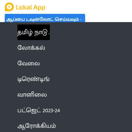
ஆப்பை டவுன்லோட் செய்யவும்
தமிழ் நாடு
லோக்கல்
வேலை
டிரெண்டிங்
வானிலை
பட்ஜெட் 2023-24
ஆரோக்கியம்