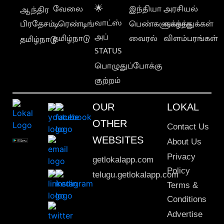
வேலை
🌟
இந்தியா
அரசியல்
ஆந்திர
வாட்ஸ்
பிரதேசம்
டிரெண்டிங்
பெண்களுக்காக
வாழ்த்துக்கள்
அப்
தமிழ்நாடு
வைரல்
விளம்பரங்கள்
தமிழ்நாடு
STATUS
பொழுதுப்போக்கு
குற்றம்
OUR
LOKAL
OTHER
Contact Us
WEBSITES
About Us
Privacy
getlokalapp.com
Policy
telugu.getlokalapp.com
Terms &
Conditions
Advertise