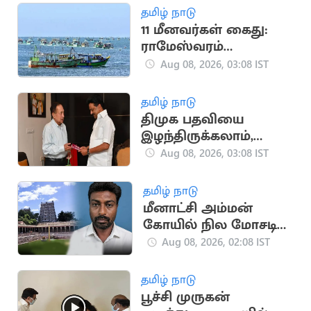
தமிழ் நாடு
11 மீனவர்கள் கைது:
ராமேஸ்வரம்
மீனவர்கள் இன்று
Aug 08, 2026, 03:08 IST
ஒருநாள்
வேலைநிறுத்தம்
தமிழ் நாடு
திமுக பதவியை
இழந்திருக்கலாம்,
பலத்தை அல்ல! -
Aug 08, 2026, 03:08 IST
இந்து என்.ராம்
தமிழ் நாடு
மீனாட்சி அம்மன்
கோயில் நில மோசடி
வழக்கில் ஒருவர் கைது
Aug 08, 2026, 02:08 IST
தமிழ் நாடு
பூச்சி முருகன்