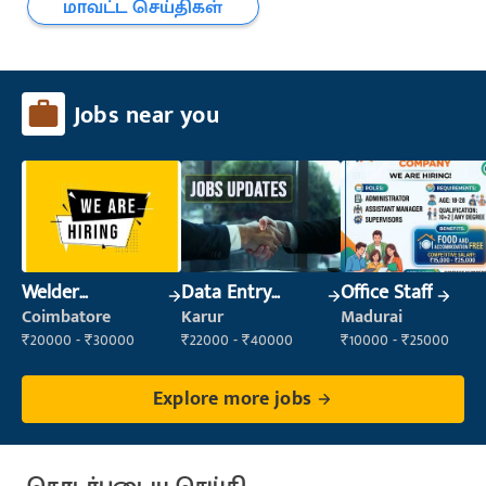
மாவட்ட செய்திகள்
Jobs near you
Welder
Data Entry
Office Staff
(Fabrication)
Operator
Coimbatore
Karur
Madurai
₹20000 - ₹30000
₹22000 - ₹40000
₹10000 - ₹25000
Explore more jobs