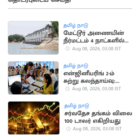
தொடர்புடைய செய்தி
தமிழ் நாடு
மேட்டூர் அணையின்
நீர்மட்டம் 4 நாட்களில்
4½ அடி உயர்வு
Aug 08, 2026, 03:08 IST
தமிழ் நாடு
என்ஜினீயரிங் 2-ம்
சுற்று கலந்தாய்வு:
79,403 மாணவர்களுக்கு
Aug 08, 2026, 03:08 IST
தற்காலிக ஆணை
தமிழ் நாடு
சர்வதேச தங்கம் விலை
100 டாலர் எகிறியது
Aug 08, 2026, 03:08 IST