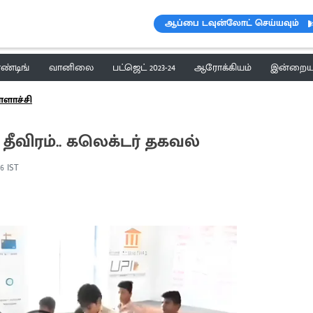
ஆப்பை டவுன்லோட் செய்யவும்
ெண்டிங்
வானிலை
பட்ஜெட் 2023-24
ஆரோக்கியம்
இன்றைய 
ளாச்சி
தீவிரம்.. கலெக்டர் தகவல்
06 IST