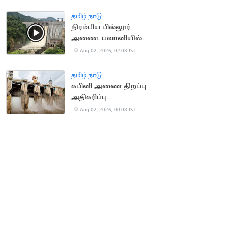
தீயணைப்பு வீரர்கள்
தமிழ் நாடு
நிரம்பிய பில்லூர்
அணை.. பவானியில்
வெள்ள அபாய
Aug 02, 2026, 02:08 IST
எச்சரிக்கை
தமிழ் நாடு
கபினி அணை திறப்பு
அதிகரிப்பு..
தமிழகத்திற்கு கூடுதல்
Aug 02, 2026, 00:08 IST
நீர் வருமா?