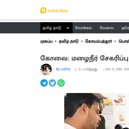
தமிழ் நாடு
லோக்கல்
வேலை
டிர
முகப்பு
தமிழ் நாடு
கோயம்புத்தூர்
பொள்
கோவை: மழைநீர் சேகரிப்பு 
By subha
51
பார்த்தது
Jun 12, 2025, 10: