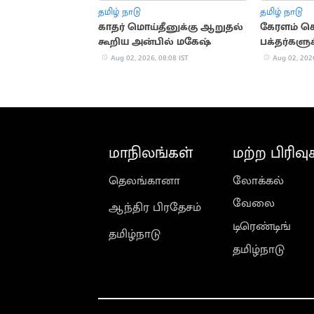
தமிழ் நாடு
தமிழ் நாடு
காதர் மொய்தீனுக்கு ஆறுதல்
கேரளம் செ
கூறிய அன்பில் மகேஷ்
பக்தர்களு
அறிவுறுத்
Aug 02, 2026, 08:08 IST
Aug 02, 2026
மாநிலங்கள்
மற்ற பிரிவு
தெலங்கானா
லோக்கல்
வேலை
ஆந்திர பிரதேசம்
டிரெண்டிங்
தமிழ்நாடு
தமிழ்நாடு