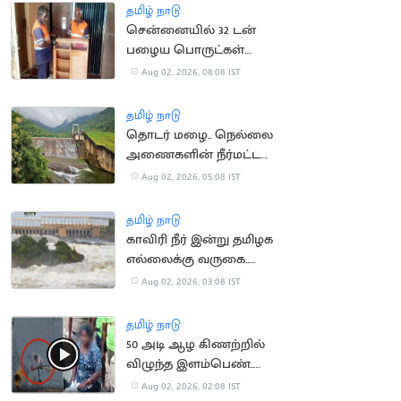
தமிழ் நாடு
சென்னையில் 32 டன்
பழைய பொருட்கள்
சேகரிக்கப்பட்டு அகற்றம்
Aug 02, 2026, 08:08 IST
தமிழ் நாடு
தொடர் மழை.. நெல்லை
அணைகளின் நீர்மட்டம்
கிடுகிடு உயர்வு
Aug 02, 2026, 05:08 IST
தமிழ் நாடு
காவிரி நீர் இன்று தமிழக
எல்லைக்கு வருகை..
விவசாயிகள்
Aug 02, 2026, 03:08 IST
எதிர்பார்ப்பு
தமிழ் நாடு
50 அடி ஆழ கிணற்றில்
விழுந்த இளம்பெண்..
பத்திரமாக மீட்ட
Aug 02, 2026, 02:08 IST