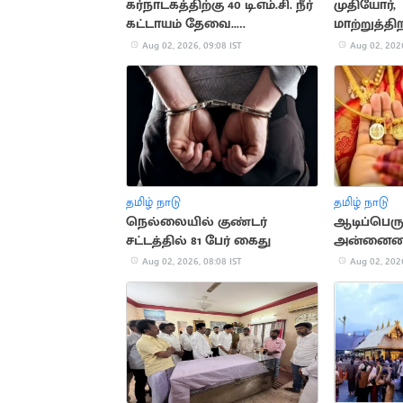
கர்நாடகத்திற்கு 40 டி.எம்.சி. நீர்
முதியோர்,
கட்டாயம் தேவை..
மாற்றுத்த
டி.கே.சிவகுமார்
இல்லம் தே
Aug 02, 2026, 09:08 IST
Aug 02, 2026
பொருட்கள்
தமிழ் நாடு
தமிழ் நாடு
நெல்லையில் குண்டர்
ஆடிப்பெருக
சட்டத்தில் 81 பேர் கைது
அன்னையை 
மாற்றும் ப
Aug 02, 2026, 08:08 IST
Aug 02, 2026