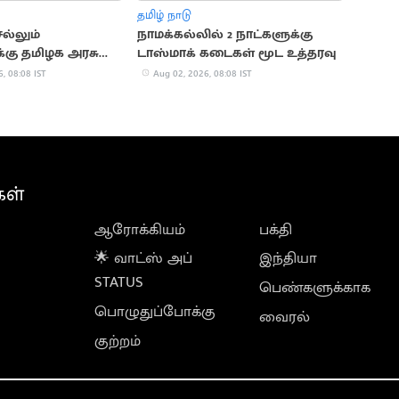
தமிழ் நாடு
ல்லும்
நாமக்கல்லில் 2 நாட்களுக்கு
க்கு தமிழக அரசு
டாஸ்மாக் கடைகள் மூட உத்தரவு
தல்
, 08:08 IST
Aug 02, 2026, 08:08 IST
கள்
ஆரோக்கியம்
பக்தி
🌟 வாட்ஸ் அப்
இந்தியா
STATUS
பெண்களுக்காக
பொழுதுப்போக்கு
வைரல்
குற்றம்