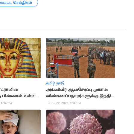
மாவட்ட செய்திகள்
தமிழ் நாடு
ட்ராவின்
அக்னிவீர் ஆள்சேர்ப்பு முகாம்:
கு பின்னால் உள்ள
விண்ணப்பதாரர்களுக்கு இந்திய
மான வரலாற்று
ராணுவம் முக்கிய அறிவுறுத்தல்
 17:07 IST
Jul 22, 2026, 17:07 IST