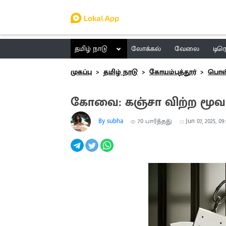
தமிழ் நாடு
லோக்கல்
வேலை
டிர
முகப்பு
தமிழ் நாடு
கோயம்புத்தூர்
பொள்
கோவை: கஞ்சா விற்ற மூவ
By subha
70
பார்த்தது
Jun 07, 2025, 09