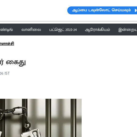
ஆப்பை டவுன்லோட் செய்யவும்
ெண்டிங்
வானிலை
பட்ஜெட் 2023-24
ஆரோக்கியம்
இன்றைய 
ளாச்சி
ர் கைது
:06 IST