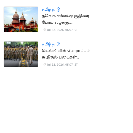
நீதிமன்றம் வலியுறுத்தல்
தமிழ் நாடு
தவெக எம்எல்ஏ குதிரை
பேரம் வழக்கு..
காவல்துறைக்கு
Jul 22, 2026, 06:07 IST
உயர்நீதிமன்றம் உத்தரவு
தமிழ் நாடு
டெல்லியில் போராட்டம்:
கூடுதல் படைகள்
வரவழைப்பு
Jul 22, 2026, 05:07 IST