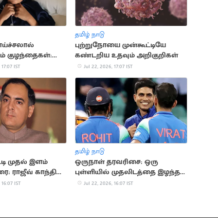
தமிழ் நாடு
ாய்ச்சலால்
புற்றுநோயை முன்கூட்டியே
ம் குழந்தைகள்:
கண்டறிய உதவும் அறிகுறிகள்
காரணங்கள் இதோ
 17:07 IST
Jul 22, 2026, 17:07 IST
தமிழ் நாடு
டி முதல் இளம்
ஒருநாள் தரவரிசை: ஒரு
ை: ராஜீவ் காந்தி
புள்ளியில் முதலிடத்தை இழந்த
கில்
 16:07 IST
Jul 22, 2026, 16:07 IST