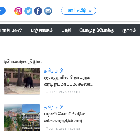
Tamil தமிழ்
ராசி பலன்
பஞ்சாங்கம்
பக்தி
பொழுதுப்போக்கு
குற்றம்
டிரெண்டிங் நியூஸ்
தமிழ் நாடு
குன்னூரில் தொடரும்
கரடி நடமாட்டம்: கூண்டு
வைக்க பொதுமக்கள்
Jul 15, 2026, 17:07 IST
கோரிக்கை
தமிழ் நாடு
பழனி கோயில் நில
விவகாரத்தில் சார்
பதிவாளர் கைதுக்கு
Jul 15, 2026, 14:07 IST
தடை