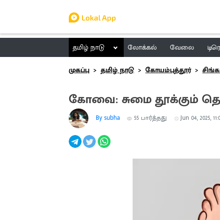
தமிழ் நாடு
லோக்கல்
வேலை
டிர
முகப்பு
தமிழ் நாடு
கோயம்புத்தூர்
சிங்க
கோவை: சுமை தூக்கும் தொ
By subha
55
பார்த்தது
Jun 04, 2025, 11