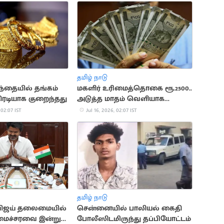
தமிழ் நாடு
ந்தையில் தங்கம்
மகளிர் உரிமைத்தொகை ரூ.2500..
ரடியாக குறைந்தது
அடுத்த மாதம் வெளியாக
வாய்ப்பு
 02:07 IST
Jul 16, 2026, 02:07 IST
தமிழ் நாடு
 விஜய் தலைமையில்
சென்னையில் பாலியல் கைதி
ைச்சரவை இன்று
போலீஸிடமிருந்து தப்பியோட்டம்