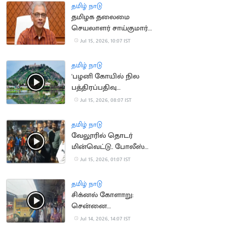
தமிழ் நாடு
தமிழக தலைமை
செயலாளர் சாய்குமார்
பதவிக்காலம் 6
Jul 15, 2026, 10:07 IST
மாதங்கள் நீட்டிப்பு
தமிழ் நாடு
'பழனி கோயில் நில
பத்திரப்பதிவு
செல்லாது'.. நீதிமன்றம்
Jul 15, 2026, 08:07 IST
தமிழ் நாடு
வேலூரில் தொடர்
மின்வெட்டு.. போலீஸ்
பேச்சால் சர்ச்சை
Jul 15, 2026, 01:07 IST
தமிழ் நாடு
சிக்னல் கோளாறு:
சென்னை
கடற்கரையில் புறநகர்
Jul 14, 2026, 14:07 IST