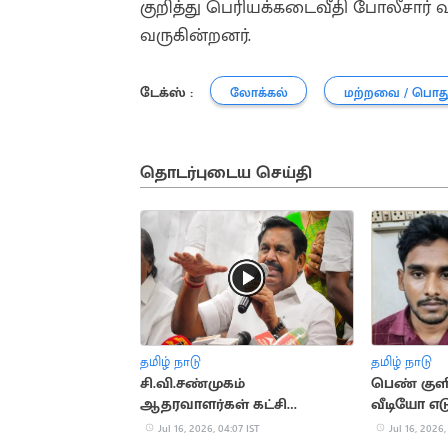
குறித்து பெரியக்கடைவீதி போலீசார் 
வருகின்றனர்.
டேக்ஸ் :
லோக்கல்
மற்றவை / பொத
தொடர்புடைய செய்தி
தமிழ் நாடு
தமிழ் நாடு
சி.வி.சண்முகம்
பெண் குள
ஆதரவாளர்கள் கட்சி
வீடியோ எ
பொறுப்பில் இருந்து நீக்கம்
கைது
Jul 16, 2026, 04:07 IST
Jul 16, 2026,