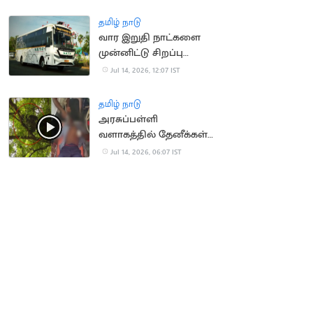
ரயில்கள் நிறுத்தம்
தமிழ் நாடு
வார இறுதி நாட்களை
முன்னிட்டு சிறப்பு
பேருந்துகள் இயக்கம்
Jul 14, 2026, 12:07 IST
தமிழ் நாடு
அரசுப்பள்ளி
வளாகத்தில் தேனீக்கள்
கொட்டி 50
Jul 14, 2026, 06:07 IST
மாணாக்கர்கள் காயம்