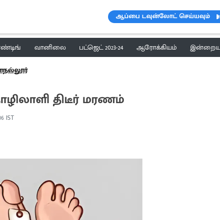
ஆப்பை டவுன்லோட் செய்யவும்
ெண்டிங்
வானிலை
பட்ஜெட் 2023-24
ஆரோக்கியம்
இன்றைய 
ாநல்லூர்
ழிலாளி திடீர் மரணம்
:06 IST