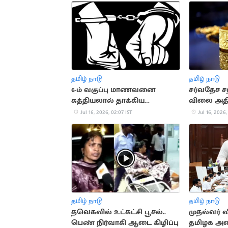
தமிழ் நாடு
தமிழ் நாடு
6-ம் வகுப்பு மாணவனை
சர்வதேச ச
சுத்தியலால் தாக்கிய
விலை அதி
உடற்பயிற்சி ஆசிரியர்
Jul 16, 2026, 02:07 IST
Jul 16, 2026,
தமிழ் நாடு
தமிழ் நாடு
தவெகவில் உட்கட்சி பூசல்..
முதல்வர்
பெண் நிர்வாகி ஆடை கிழிப்பு
தமிழக அம