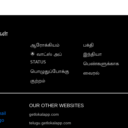
கள்
ஆரோக்கியம்
பக்தி
🌟 வாட்ஸ் அப்
இந்தியா
STATUS
பெண்களுக்காக
பொழுதுப்போக்கு
வைரல்
குற்றம்
OUR OTHER WEBSITES
getlokalapp.com
telugu.getlokalapp.com