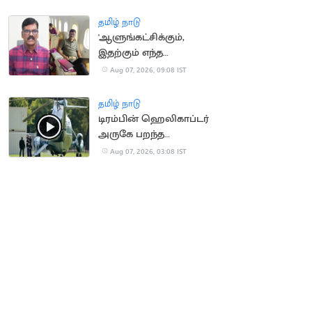
நீதிமன்றம் உத்தரவு
தமிழ் நாடு
'ஆளுங்கட்சிக்கும்,
இதற்கும் எந்த
சம்பந்தமும் இல்லை' -
Aug 07, 2026, 09:08 IST
பி.ஆர்.சுந்தர்
தமிழ் நாடு
டிரம்பின் ஹெலிகாப்டர்
அருகே பறந்த
பயணிகள் விமானம்
Aug 07, 2026, 03:08 IST