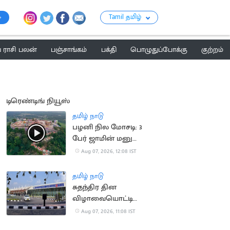
Tamil தமிழ்
ராசி பலன்
பஞ்சாங்கம்
பக்தி
பொழுதுப்போக்கு
குற்றம்
டிரெண்டிங் நியூஸ்
தமிழ் நாடு
பழனி நில மோசடி: 3
பேர் ஜாமின் மனு
தள்ளுபடி
Aug 07, 2026, 12:08 IST
தமிழ் நாடு
சுதந்திர தின
விழாவையொட்டி
விமான நிலையத்துக்கு
Aug 07, 2026, 11:08 IST
பார்வையாளர்கள்