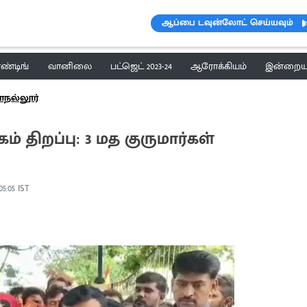
ஆப்பை டவுன்லோட் செய்யவும்
ெண்டிங்
வானிலை
பட்ஜெட் 2023-24
ஆரோக்கியம்
இன்றைய 
ாநல்லூர்
திறப்பு: 3 மத குருமார்கள்
05:05 IST