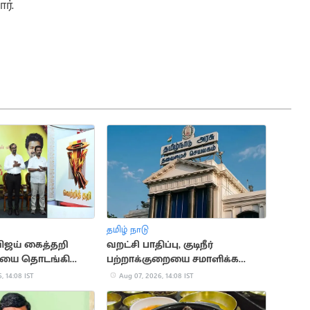
ர்.
தமிழ் நாடு
விஜய் கைத்தறி
வறட்சி பாதிப்பு, குடிநீர்
ியை தொடங்கி
பற்றாக்குறையை சமாளிக்க
ரூ.288.97 கோடி நிதி ஒதுக்கீடு
, 14:08 IST
Aug 07, 2026, 14:08 IST