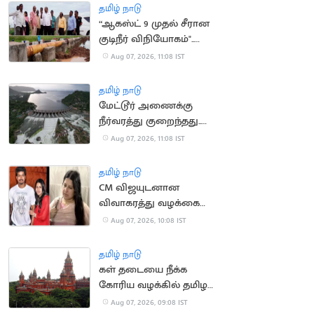
செல்ல தடை
தமிழ் நாடு
“ஆகஸ்ட் 9 முதல் சீரான
குடிநீர் விநியோகம்"..
தூத்துக்குடி மேயர் உறுதி
Aug 07, 2026, 11:08 IST
தமிழ் நாடு
மேட்டூர் அணைக்கு
நீர்வரத்து குறைந்தது..
13,674 கன அடியாக சரிவு
Aug 07, 2026, 11:08 IST
தமிழ் நாடு
CM விஜயுடனான
விவாகரத்து வழக்கை
வாபஸ் வாங்கினார்
Aug 07, 2026, 10:08 IST
சங்கீதா
தமிழ் நாடு
கள் தடையை நீக்க
கோரிய வழக்கில் தமிழக
அரசு பதிலளிக்க
Aug 07, 2026, 09:08 IST