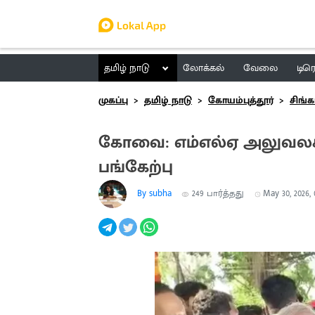
தமிழ் நாடு
லோக்கல்
வேலை
டிர
முகப்பு
தமிழ் நாடு
கோயம்புத்தூர்
சிங்க
கோவை: எம்எல்ஏ அலுவலகம் 
பங்கேற்பு
By subha
249
பார்த்தது
May 30, 2026, 