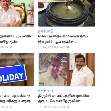
தமிழ் நாடு
் இணைய முன்னாள்
வெப்பத்தைச் சமாளிக்க நாய்
ராஜேந்திர
இறைச்சி சூப் குடிக்க
 நெருக்கடி?
அறிவுறுத்தல்
, 14:08 IST
Aug 07, 2026, 14:08 IST
தமிழ் நாடு
ாசை: ஆகஸ்ட் 12-
திருச்சி மாவட்டத்தின் முக்கிய
ாகுமரிக்கு உள்ளூர்
முகம்.. கே.என்.நேருவின்
அரசியல் பாதை
, 13:08 IST
Aug 07, 2026, 13:08 IST