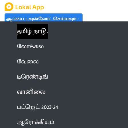
ஆப்பை டவுன்லோட் செய்யவும்
தமிழ் நாடு
லோக்கல்
வேலை
டிரெண்டிங்
வானிலை
பட்ஜெட் 2023-24
ஆரோக்கியம்