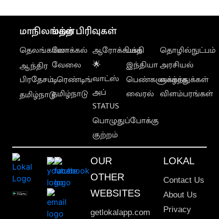
கலகலப்பு
மாநிலங்கள்
மற்ற பிரிவுகள்
தெலங்கானா
லோக்கல்
ஆரோக்கியம்
பக்தி
தொழில்நுட்பம்
வேலை
🌟
இந்தியா
அரசியல்
ஆந்திர
வாட்ஸ்
பிரதேசம்
டிரெண்டிங்
பெண்களுக்காக
வாழ்த்துக்கள்
அப்
தமிழ்நாடு
வைரல்
விளம்பரங்கள்
தமிழ்நாடு
STATUS
பொழுதுப்போக்கு
குற்றம்
OUR
LOKAL
OTHER
Contact Us
WEBSITES
About Us
Privacy
getlokalapp.com