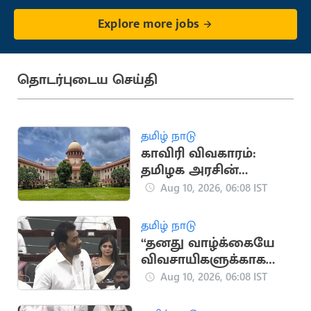
Explore more jobs
தொடர்புடைய செய்தி
தமிழ் நாடு
காவிரி விவகாரம்:
தமிழக அரசின்
வழக்கை ஆக.13-ல்
Aug 10, 2026, 06:08 IST
விசாரிக்கிறது
உச்சநீதிமன்றம்
தமிழ் நாடு
“தனது வாழ்க்கையே
விவசாயிகளுக்காக
என்றார் முதல்வர்
Aug 10, 2026, 06:08 IST
விஜய்”.. ஆதவ்
அர்ஜூனா