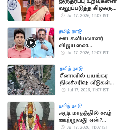
இருதரப்பு உறவுகளை
வலுப்படுத்த கிழக்கு
ஐரோப்பாவிற்கு
Jul 17, 2026, 12:07 IST
பயணிக்கும்
ஜனாதிபதி முர்மு
தமிழ் நாடு
ஊடகவியலாளர்
விஜயனை
உளவியல்ரீதியாக
Jul 17, 2026, 12:07 IST
போலீசார்
துன்புறுத்தியதாக
தமிழ் நாடு
திருமாவளவன்
சீனாவில் பயங்கர
கண்டனம்
நிலச்சரிவு: வீடுகள்
இடிந்து பலர்
Jul 17, 2026, 11:07 IST
சிக்கியதாக அச்சம்
தமிழ் நாடு
ஆடி மாதத்தில் கூழ்
ஊற்றுவது ஏன்?
முன்னோர்களின்
Jul 17, 2026, 11:07 IST