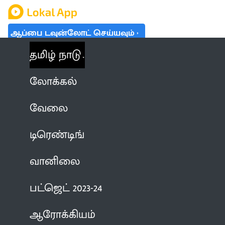
ஆப்பை டவுன்லோட் செய்யவும்
தமிழ் நாடு
லோக்கல்
வேலை
டிரெண்டிங்
வானிலை
பட்ஜெட் 2023-24
ஆரோக்கியம்