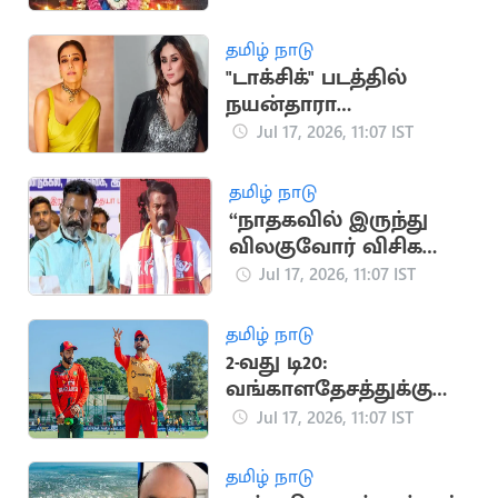
பாரம்பரிய முறை
விளக்கம்
தமிழ் நாடு
"டாக்சிக்" படத்தில்
நயன்தாரா
கதாபாத்திரத்தில்
Jul 17, 2026, 11:07 IST
நடிக்க மறுத்த கரீனா
கபூர்
தமிழ் நாடு
“நாதகவில் இருந்து
விலகுவோர் விசிக
வருவதில்லை”..
Jul 17, 2026, 11:07 IST
திருமாவளவன் பேச்சு
தமிழ் நாடு
2-வது டி20:
வங்காளதேசத்துக்கு
எதிராக ஜிம்பாப்வே
Jul 17, 2026, 11:07 IST
பந்துவீச்சு தேர்வு
தமிழ் நாடு