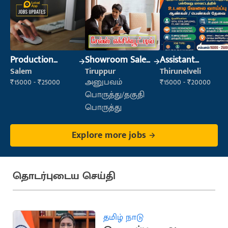
Production
Showroom Sales
Assistant
Supervisor
Executive (Retail
Manager
Salem
Tiruppur
Thirunelveli
Sales)
₹15000 - ₹25000
அனுபவம்
₹15000 - ₹20000
பொருத்து/தகுதி
பொருத்து
Explore more jobs
தொடர்புடைய செய்தி
தமிழ் நாடு