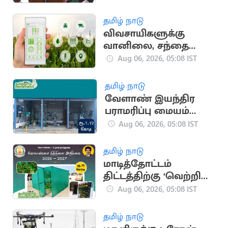
அதிகரிக்க நடவடிக்கை
தமிழ் நாடு
விவசாயிகளுக்கு
வானிலை, சந்தை
நிலவரத்தை அறிய
Aug 06, 2026, 05:08 IST
ஏஐ செயலி
தமிழ் நாடு
வேளாண் இயந்திர
பராமரிப்பு மையம்
அமைக்க ரூ.1.12 கோடி
Aug 06, 2026, 05:08 IST
தமிழ் நாடு
மாடித்தோட்டம்
திட்டத்திற்கு ‘வெற்றி
இல்லத்தரசி வீட்டுத்
Aug 06, 2026, 05:08 IST
தோட்டம்’ என பெயர்
சூட்டல்
தமிழ் நாடு