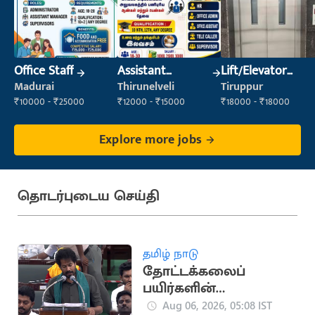
Office Staff
Assistant
Lift/Elevator
Manager
Technician
Madurai
Thirunelveli
Tiruppur
₹10000 - ₹25000
₹12000 - ₹15000
₹18000 - ₹18000
Explore more jobs
தொடர்புடைய செய்தி
தமிழ் நாடு
தோட்டக்கலைப்
பயிர்களின்
உற்பத்தியை
Aug 06, 2026, 05:08 IST