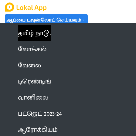
ஆப்பை டவுன்லோட் செய்யவும்
தமிழ் நாடு
லோக்கல்
வேலை
டிரெண்டிங்
வானிலை
பட்ஜெட் 2023-24
ஆரோக்கியம்