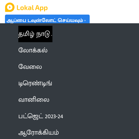
ஆப்பை டவுன்லோட் செய்யவும்
தமிழ் நாடு
லோக்கல்
வேலை
டிரெண்டிங்
வானிலை
பட்ஜெட் 2023-24
ஆரோக்கியம்