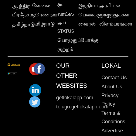
வேலை
🌟
இந்தியா
அரசியல்
ஆந்திர
வாட்ஸ்
பிரதேசம்
டிரெண்டிங்
பெண்களுக்காக
வாழ்த்துக்கள்
அப்
தமிழ்நாடு
வைரல்
விளம்பரங்கள்
தமிழ்நாடு
STATUS
பொழுதுப்போக்கு
குற்றம்
OUR
LOKAL
OTHER
Contact Us
WEBSITES
About Us
Privacy
getlokalapp.com
Policy
telugu.getlokalapp.com
Terms &
Conditions
Advertise