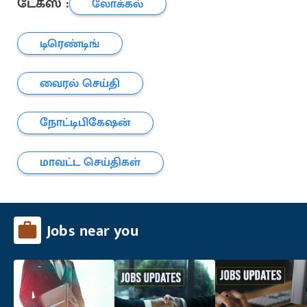
டேக்ஸ் :
லோக்கல்
டிரெண்டிங்
வைரல் செய்தி
நோட்டிபிகேஷன்
மாவட்ட செய்திகள்
Jobs near you