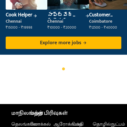
Cook Helper
సాఫ్ట్‌వేర్
Customer
ట్రైనర్
Support Officer
Chennai
Chennai
Coimbatore
₹15000 - ₹19998
₹10000 - ₹20000
₹12500 - ₹40000
Explore more jobs
மாநிலங்கள்
மற்ற பிரிவுகள்
தெலங்கானா
லோக்கல்
ஆரோக்கியம்
பக்தி
தொழில்நுட்பம்