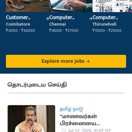
Customer
Computer
Computer
Support Officer
Operator
Operator
Coimbatore
Chennai
Thirunelveli
₹12500 - ₹40000
₹18000 - ₹27000
₹15000 - ₹25000
Explore more jobs
தொடர்புடைய செய்தி
தமிழ் நாடு
“மாணவர்கள்
பிரச்னையை
விவாதிக்க தயார்”..
Jul 22, 2026, 01:07 IST