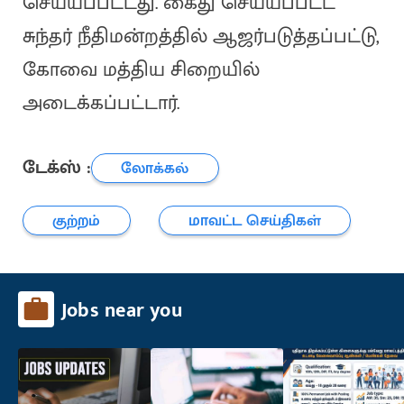
செய்யப்பட்டது. கைது செய்யப்பட்ட
சுந்தர் நீதிமன்றத்தில் ஆஜர்படுத்தப்பட்டு,
கோவை மத்திய சிறையில்
அடைக்கப்பட்டார்.
டேக்ஸ் :
லோக்கல்
குற்றம்
மாவட்ட செய்திகள்
Jobs near you