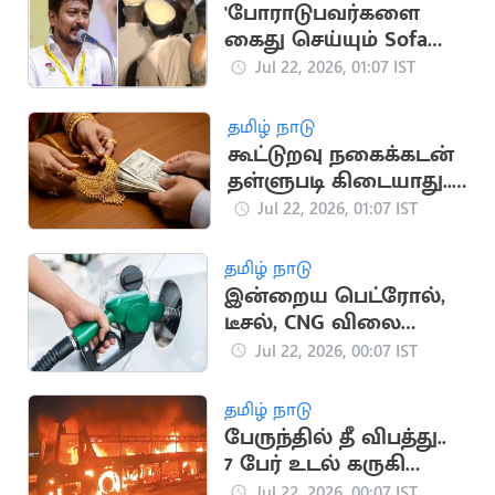
'போராடுபவர்களை
கைது செய்யும் Sofa
Model அரசை
Jul 22, 2026, 01:07 IST
கண்டிக்கிறேன்'..
உதயநிதி
தமிழ் நாடு
கூட்டுறவு நகைக்கடன்
தள்ளுபடி கிடையாது..
வெளியான தகவல்
Jul 22, 2026, 01:07 IST
தமிழ் நாடு
இன்றைய பெட்ரோல்,
டீசல், CNG விலை
நிலவரம்
Jul 22, 2026, 00:07 IST
தமிழ் நாடு
பேருந்தில் தீ விபத்து..
7 பேர் உடல் கருகி
உயிரிழப்பு
Jul 22, 2026, 00:07 IST