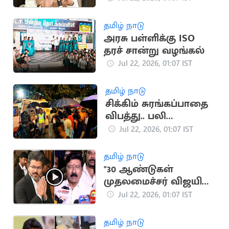
தர்மேந்திர பிரதான்
தமிழ் நாடு
அரசு பள்ளிக்கு ISO
தரச் சான்று வழங்கல்
Jul 22, 2026, 01:07 IST
தமிழ் நாடு
சிக்கிம் சுரங்கப்பாதை
விபத்து.. பலி
எண்ணிக்கை 20 ஆக
Jul 22, 2026, 01:07 IST
உயர்வு
தமிழ் நாடு
"30 ஆண்டுகள்
முதலமைச்சர் விஜயின்
தவெக ஆட்சி தான்"..
Jul 22, 2026, 01:07 IST
இயக்குநர் ஆர்.வி.
உதயகுமார்
தமிழ் நாடு