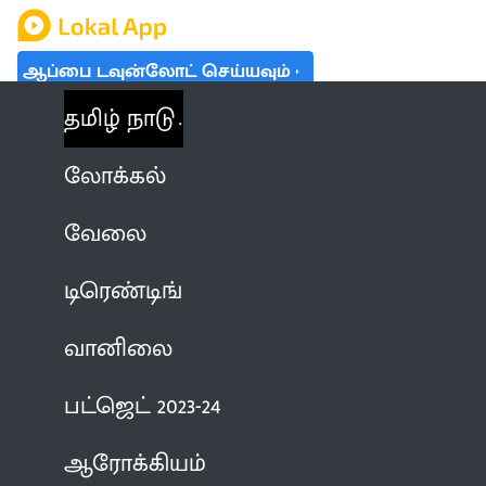
ஆப்பை டவுன்லோட் செய்யவும்
தமிழ் நாடு
லோக்கல்
வேலை
டிரெண்டிங்
வானிலை
பட்ஜெட் 2023-24
ஆரோக்கியம்