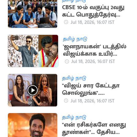
CBSE 10-ம் வகுப்பு 2வது
கட்ட பொதுத்தேர்வு
முடிவுகள்
Jul 18, 2026, 16:07 IST
வெளியானது
தமிழ் நாடு
'ஜனநாயகன்' படத்தில்
விஜய்க்காக உயிர்
கொடுக்கும் நண்பன்
Jul 18, 2026, 16:07 IST
நான்”.. அமைச்சர்
ஸ்ரீநாத்
தமிழ் நாடு
"விஜய் சார கேட்டதா
சொல்லுங்க"..
திரிஷாவை நோக்கி
Jul 18, 2026, 16:07 IST
குரல் எழுப்பிய
ரசிகர்கள்
தமிழ் நாடு
"என் ரசிகர்களே எனது
தூண்கள்"... தேசிய