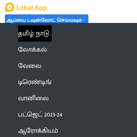
ஆப்பை டவுன்லோட் செய்யவும்
தமிழ் நாடு
லோக்கல்
வேலை
டிரெண்டிங்
வானிலை
பட்ஜெட் 2023-24
ஆரோக்கியம்