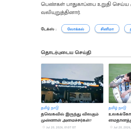
பெண்கள் பாதுகாப்பை உறுதி செய்ய 
வலியுறுத்தினார்.
டேக்ஸ் :
லோக்கல்
சினிமா
தொடர்புடைய செய்தி
தமிழ் நாடு
தமிழ் நாடு
தவெகவில் இருந்து விலகும்
உலகக்கோப
முன்னாள் அமைச்சர்கள்?
மைதானத்த
வடித்த ம
Jul 20, 2026, 01:07 IST
Jul 20, 2026,