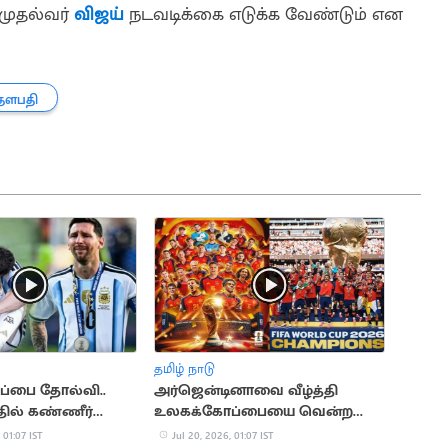
முதல்வர்
விஜய்
நடவடிக்கை எடுக்க வேண்டும் என
தளபதி
தமிழ் நாடு
்பை தோல்வி..
அர்ஜென்டினாவை வீழ்த்தி
ில் கண்ணீர்
உலகக்கோப்பையை வென்ற
ெஸ்ஸி
ஸ்பெயின்
 01:07 IST
Jul 20, 2026, 01:07 IST