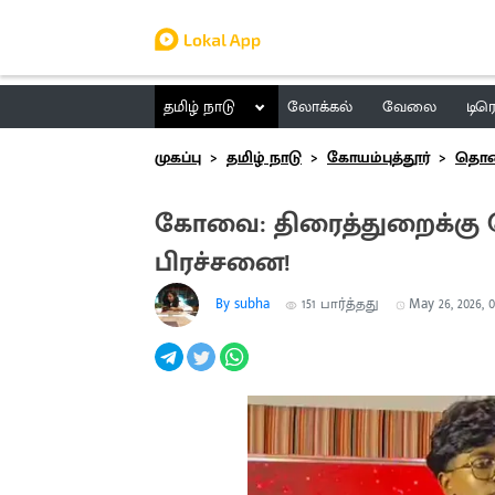
தமிழ் நாடு
லோக்கல்
வேலை
டிர
முகப்பு
தமிழ் நாடு
கோயம்புத்தூர்
தொண
கோவை: திரைத்துறைக்கு 
பிரச்சனை!
By subha
151
பார்த்தது
May 26, 2026, 0