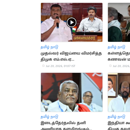
தமிழ் நாடு
தமிழ் நாடு
முதல்வர் விஜய்யை விமர்சித்த
கள்ளத்தொட
திமுக எம்.எல்.ஏ
கணவன் மர
மார்க்கண்டேயன் கைது
கடித்து த
Jul 20, 2026, 01:07 IST
Jul 20, 2026,
தமிழ் நாடு
தமிழ் நாடு
இடைத்தேர்தலில் தனி
இந்தியா கூ
அணியாக களமிறங்கும்
திமுக கல