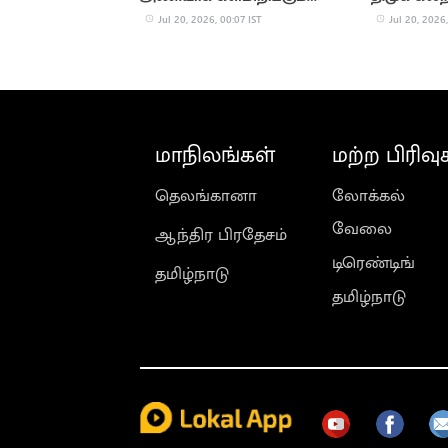
கம்யூனிஸ்டுகள்
Jul 20, 2026, 00:07 IST
Jul 20, 2026,
மாநிலங்கள்
மற்ற பிரிவு
தெலங்கானா
லோக்கல்
வேலை
ஆந்திர பிரதேசம்
டிரெண்டிங்
தமிழ்நாடு
தமிழ்நாடு