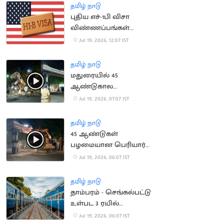
அதிகரிக்க வாய்ப்பு
தமிழ் நாடு
புதிய எச்-1பி விசா
விண்ணப்பங்கள்
ஏற்கப்படாது என
Jul 19, 2026, 12:07 IST
அமெரிக்கா அறிவிப்பு
தமிழ் நாடு
மதுரையில் 45
ஆண்டுகால
பழமையான பெரியார்
Jul 19, 2026, 07:07 IST
ஆர்ச் இடித்து அகற்றம்
தமிழ் நாடு
45 ஆண்டுகள்
பழமையான பெரியார்
ஆர்ச் அகற்றம்
Jul 19, 2026, 06:07 IST
தமிழ் நாடு
தாம்பரம் - செங்கல்பட்டு
உள்பட 3 ரயில்
திட்டங்களுக்கு ஒப்புதல்
Jul 19, 2026, 06:07 IST