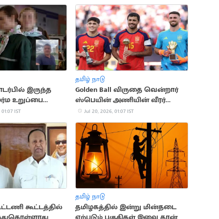
தமிழ் நாடு
ர்பில் இருந்த
Golden Ball விருதை வென்றார்
்ம உறுப்பை
ஸ்பெயின் அணியின் வீரர்
ுப்பிய மனைவி
ரோட்ரி
 01:07 IST
Jul 20, 2026, 01:07 IST
தமிழ் நாடு
ட்டணி கூட்டத்தில்
தமிழகத்தில் இன்று மின்தடை
ந்துகொள்ளாது
ஏற்படும் பகுதிகள் இவை தான்