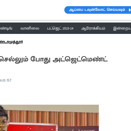
ஆப்பை டவுன்லோட் செய்யவும்
ெண்டிங்
வானிலை
பட்ஜெட் 2023-24
ஆரோக்கியம்
இன்றைய 
்டாமுத்தூர்
செல்லும் போது அட்ஜெட்மெண்ட்
6:05 IST