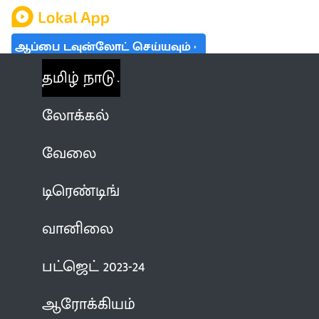
ஆப்பை டவுன்லோட் செய்யவும்
தமிழ் நாடு
லோக்கல்
வேலை
டிரெண்டிங்
வானிலை
பட்ஜெட் 2023-24
ஆரோக்கியம்