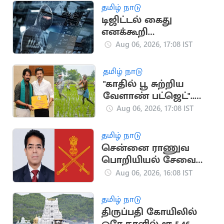
தமிழ் நாடு
டிஜிட்டல் கைது
எனக்கூறி
முதியவரிடம் ரூ.46.50
Aug 06, 2026, 17:08 IST
லட்சம் மோசடி
தமிழ் நாடு
"காதில் பூ சுற்றிய
வேளாண் பட்ஜெட்"..
காவிரி டெல்டா
Aug 06, 2026, 17:08 IST
விவசாயிகள் சங்கம்
விமர்சனம்
தமிழ் நாடு
சென்னை ராணுவ
பொறியியல் சேவை
பிரிவின் தலைவராக
Aug 06, 2026, 16:08 IST
ஈஸ்வர் தத்
பொறுப்பேற்பு
தமிழ் நாடு
திருப்பதி கோயிலில்