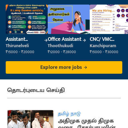
Assistant
Office Assistant
CNC/ VMC
Manager
Operator
Thirunelveli
Thoothukudi
Kanchipuram
₹15000 - ₹20000
₹12000 - ₹28000
₹15000 - ₹30000
Explore more jobs
தொடர்புடைய செய்தி
தமிழ் நாடு
அதிமுக முதல் திமுக
வரை... சேகர்பாபுவின்