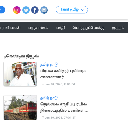
Tamil தமிழ்
ராசி பலன்
பஞ்சாங்கம்
பக்தி
பொழுதுப்போக்கு
குற்றம்
டிரெண்டிங் நியூஸ்
தமிழ் நாடு
பிரபல கவிஞர் புவியரசு
காலமானார்
Jun 30, 2026, 10:06 IST
தமிழ் நாடு
நெல்லை சந்திப்பு ரயில்
நிலையத்தில் பணிகள்:
27 ரயில்கள் ரத்து
Jun 30, 2026, 07:06 IST