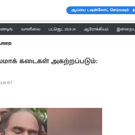
ஆப்பை டவுன்லோட் செய்யவும்
ெண்டிங்
வானிலை
பட்ஜெட் 2023-24
ஆரோக்கியம்
இன்றைய 
்பாறை
க் கடைகள் அகற்றப்படும்:
13:05 IST