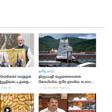
தமிழ் நாடு
மெரிக்கா வர்த்தக
திருப்பதி ஏழுமலையான்
இறுதிக்கட்டத்தை
கோயிலில் ஒரே நாளில் 95,000
 அமெரிக்க தூதர்
பக்தர்கள் தரிசனம்
 11:06 IST
Jun 30, 2026, 11:06 IST