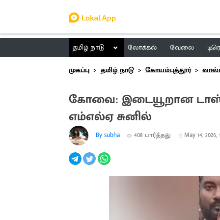
தமிழ் நாடு
லோக்கல்
வேலை
டிர
முகப்பு
தமிழ் நாடு
கோயம்புத்தூர்
வால
கோவை: இடையூறான டாஸ்மா
எம்எல்ஏ சுனில்
By subha
408
பார்த்தது
May 14, 2026, 