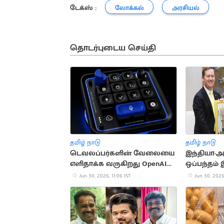
டேக்ஸ் :
லோக்கல்
அரசியல்
தொடர்புடைய செய்தி
தமிழ் நாடு
தமிழ் நாடு
டெவலப்பர்களின் வேலையை
இந்தியா-அ
எளிதாக்க வருகிறது OpenAI
ஒப்பந்தம் 
ஹார்ட்வேர்
எட்டியதாக
Jun 30, 2026, 11:06 IST
Jun 30, 2026,
தகவல்