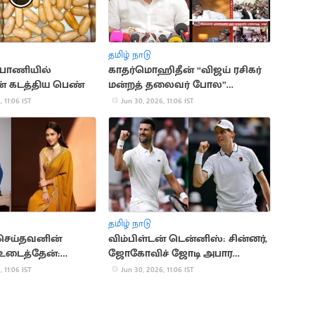
தமிழ் நாடு
 பாணியில்
காதர்மொஹிதீன் “விஜய் ரசிகர்
 கடத்திய பெண்
மன்றத் தலைவர் போல”
பேசுகிறார் - எம்.எம்.அப்துல்லா
 11:06 IST
Jun 30, 2026, 11:06 IST
தமிழ் நாடு
் செய்தவனின்
விம்பிள்டன் டென்னிஸ்: சின்னர்,
டைத்தேன்:
ஜோகோவிச் ஜோடி அபார
ாடு லோஹர்
வெற்றி
 11:06 IST
Jun 30, 2026, 11:06 IST