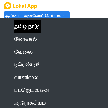
ஆப்பை டவுன்லோட் செய்யவும்
தமிழ் நாடு
லோக்கல்
வேலை
டிரெண்டிங்
வானிலை
பட்ஜெட் 2023-24
ஆரோக்கியம்