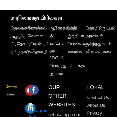
மாநிலங்கள்
மற்ற பிரிவுகள்
தெலங்கானா
லோக்கல்
ஆரோக்கியம்
பக்தி
தொழில்நுட்பம்
வேலை
🌟
இந்தியா
அரசியல்
ஆந்திர
வாட்ஸ்
பிரதேசம்
டிரெண்டிங்
பெண்களுக்காக
வாழ்த்துக்கள்
அப்
தமிழ்நாடு
வைரல்
விளம்பரங்கள்
தமிழ்நாடு
STATUS
பொழுதுப்போக்கு
குற்றம்
OUR
LOKAL
OTHER
Contact Us
WEBSITES
About Us
Privacy
getlokalapp.com