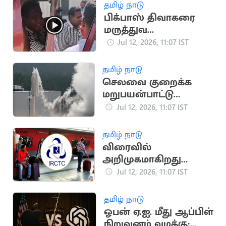
தமிழ் நாடு
பிக்பாஸ் திவாகரை
மருத்துவ
பரிசோதனைக்கு
Jul 12, 2026, 11:07 IST
அழைத்து சென்ற
போலீசார்
தமிழ் நாடு
செலவை குறைக்க
மறுபயன்பாட்டு
ராக்கெட்டை
Jul 12, 2026, 11:07 IST
வெற்றிகரமாக
சோதித்தது ஜப்பான்
தமிழ் நாடு
விரைவில்
அறிமுகமாகிறது
மேம்படுத்தப்பட்ட புதிய
Jul 12, 2026, 11:07 IST
ஐ.ஆர்.சி.டி.சி.
இணையதளம்
தமிழ் நாடு
ஓபன் ஏ.ஐ. மீது ஆப்பிள்
நிறுவனம் வழக்கு: