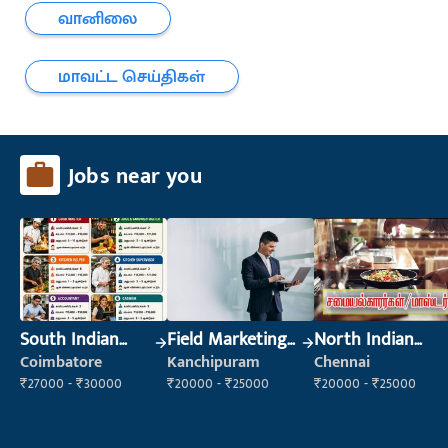
வானிலை
மாவட்ட செய்திகள்
Jobs near you
South Indian
Field Marketing
North Indian
Cook
Executive
Cook
Coimbatore
Kanchipuram
Chennai
₹27000 - ₹30000
₹20000 - ₹25000
₹20000 - ₹25000