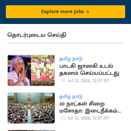
Explore more jobs
தொடர்புடைய செய்தி
தமிழ் நாடு
பாடகி ஜானகி உடல்
தகனம் செய்யப்பட்டது
Jul 12, 2026, 12:07 IST
தமிழ் நாடு
30 நாட்கள் சிறை
மசோதா: இடைநீக்கம்
செய்ய நாடாளுமன்ற
Jul 12, 2026, 12:07 IST
குழு பரிந்துரை