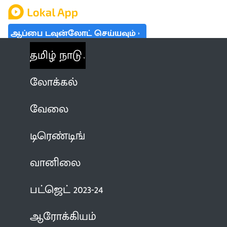
ஆப்பை டவுன்லோட் செய்யவும்
தமிழ் நாடு
லோக்கல்
வேலை
டிரெண்டிங்
வானிலை
பட்ஜெட் 2023-24
ஆரோக்கியம்