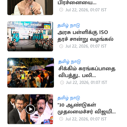
பிரச்னையை
விவாதிக்க தயார்”..
Jul 22, 2026, 01:07 IST
தர்மேந்திர பிரதான்
தமிழ் நாடு
அரசு பள்ளிக்கு ISO
தரச் சான்று வழங்கல்
Jul 22, 2026, 01:07 IST
தமிழ் நாடு
சிக்கிம் சுரங்கப்பாதை
விபத்து.. பலி
எண்ணிக்கை 20 ஆக
Jul 22, 2026, 01:07 IST
உயர்வு
தமிழ் நாடு
"30 ஆண்டுகள்
முதலமைச்சர் விஜயின்
தவெக ஆட்சி தான்"..
Jul 22, 2026, 01:07 IST
இயக்குநர் ஆர்.வி.