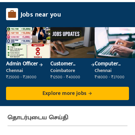
Jobs near you
Admin Officer
Customer
Computer
Support Officer
Operator
Chennai
Coimbatore
Chennai
₹25000 - ₹28000
₹12500 - ₹40000
₹18000 - ₹27000
Explore more jobs
தொடர்புடைய செய்தி