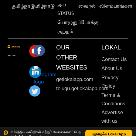
அப்
தமிழ்நாடு
வைரல்
விளம்பரங்கள்
தமிழ்நாடு
STATUS
பொழுதுப்போக்கு
குற்றம்
OUR
LOKAL
OTHER
Contact Us
WEBSITES
About Us
Privacy
getlokalapp.com
Policy
telugu.getlokalapp.com
Terms &
Conditions
Advertise
with us
Sitemap
சமீபத்திய செய்திகள் மற்றும் வேலைகளைப் பெற
பதிவிறக்க Lokal App
This material may not be published, transmitted, rewritten or redistributed. © 2020 Lokal App. All rights reserved.