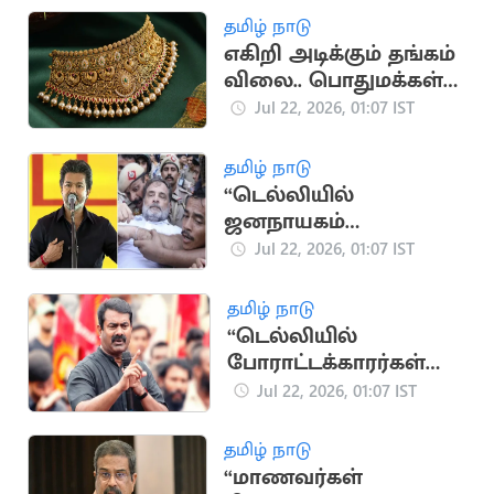
தமிழ் நாடு
எகிறி அடிக்கும் தங்கம்
விலை.. பொதுமக்கள்
அதிர்ச்சி
Jul 22, 2026, 01:07 IST
தமிழ் நாடு
“டெல்லியில்
ஜனநாயகம்
நசுக்கப்படுகிறது” -
Jul 22, 2026, 01:07 IST
தவெக கண்டனம்
தமிழ் நாடு
“டெல்லியில்
போராட்டக்காரர்கள்
மீதான தாக்குதல்
Jul 22, 2026, 01:07 IST
கண்டனத்துக்குரியது”..
சீமான்
தமிழ் நாடு
“மாணவர்கள்