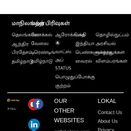
மாநிலங்கள்
மற்ற பிரிவுகள்
தெலங்கானா
லோக்கல்
ஆரோக்கியம்
பக்தி
தொழில்நுட்பம்
வேலை
🌟
இந்தியா
அரசியல்
ஆந்திர
வாட்ஸ்
பிரதேசம்
டிரெண்டிங்
பெண்களுக்காக
வாழ்த்துக்கள்
அப்
தமிழ்நாடு
வைரல்
விளம்பரங்கள்
தமிழ்நாடு
STATUS
பொழுதுப்போக்கு
குற்றம்
OUR
LOKAL
OTHER
Contact Us
WEBSITES
About Us
Privacy