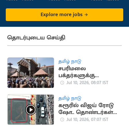
Explore more jobs
தொடர்புடைய செய்தி
தமிழ் நாடு
சபரிமலை
பக்தர்களுக்கு
அடிப்படை வசதிகள்:
Jul 10, 2026, 08:07 IST
ஏ.ஐ. மூலம் கூட்ட
நெரிசல் கட்டுப்பாடு
தமிழ் நாடு
கரூரில் விஜய் ரோடு
ஷோ.. தொண்டர்கள்
உற்சாக வரவேற்பு
Jul 10, 2026, 07:07 IST