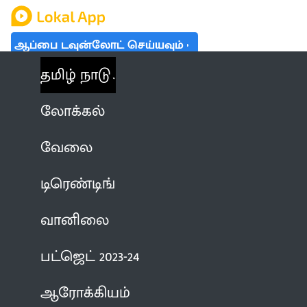
ஆப்பை டவுன்லோட் செய்யவும்
தமிழ் நாடு
லோக்கல்
வேலை
டிரெண்டிங்
வானிலை
பட்ஜெட் 2023-24
ஆரோக்கியம்