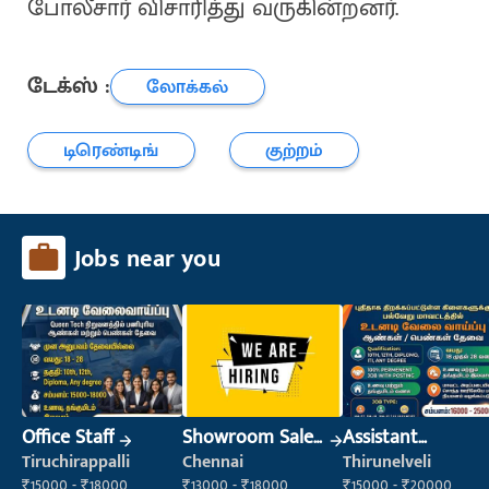
போலீசார் விசாரித்து வருகின்றனர்.
டேக்ஸ் :
லோக்கல்
டிரெண்டிங்
குற்றம்
Jobs near you
Office Staff
Showroom Sales
Assistant
Executive (Retail
Manager
Tiruchirappalli
Chennai
Thirunelveli
Sales)
₹15000 - ₹18000
₹13000 - ₹18000
₹15000 - ₹20000