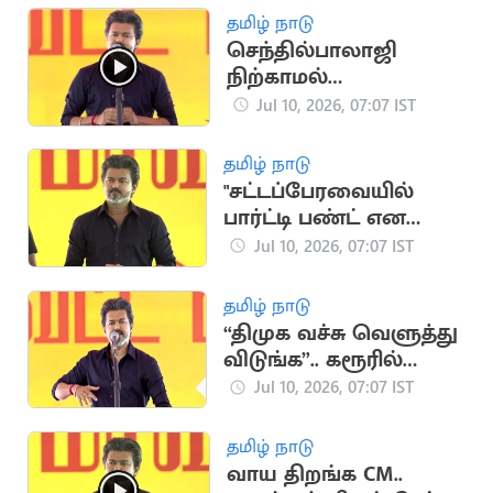
தமிழ் நாடு
செந்தில்பாலாஜி
நிற்காமல்
ஓடிக்கொண்டுள்ளார்..
Jul 10, 2026, 07:07 IST
CM விஜய்
தமிழ் நாடு
"சட்டப்பேரவையில்
பார்ட்டி பண்ட் என
கூறியதும்
Jul 10, 2026, 07:07 IST
ஓடினார்கள்" - விஜய்
தமிழ் நாடு
“திமுக வச்சு வெளுத்து
விடுங்க”.. கரூரில்
விஜய் பேச்சு
Jul 10, 2026, 07:07 IST
தமிழ் நாடு
வாய திறங்க CM..