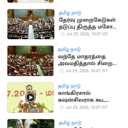
பொதுக்குழு
வலியுறுத்தல்
தமிழ் நாடு
தேர்வு முறைகேடுகள்
தடுப்பு திருத்த மசோதா
மக்களவையில்
Jul 29, 2026, 10:07 IST
நிறைவேற்றம்
தமிழ் நாடு
வந்தே மாதரத்தை
அவமதித்தால் சிறை
தண்டனை
Jul 29, 2026, 10:07 IST
தமிழ் நாடு
காங்கிரசால்
கவுன்சிலராக கூட
முடியாது: அன்புமணி
Jul 29, 2026, 10:07 IST
ராமதாஸ் விமர்சனம்
தமிழ் நாடு