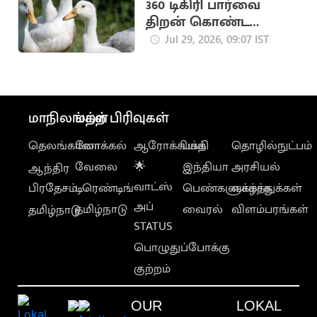
360 டிகிரி பார்வை
திறன் கொண்ட
வாத்துகளின் விசித்திர
Jul 29, 2026, 09:07 IST
குணங்கள்
மாநிலங்கள்
மற்ற பிரிவுகள்
தெலங்கானா
லோக்கல்
ஆரோக்கியம்
பக்தி
தொழில்நுட்பம்
வேலை
🌟
இந்தியா
அரசியல்
ஆந்திர
வாட்ஸ்
பிரதேசம்
டிரெண்டிங்
பெண்களுக்காக
வாழ்த்துக்கள்
அப்
தமிழ்நாடு
வைரல்
விளம்பரங்கள்
தமிழ்நாடு
STATUS
பொழுதுப்போக்கு
குற்றம்
OUR
LOKAL