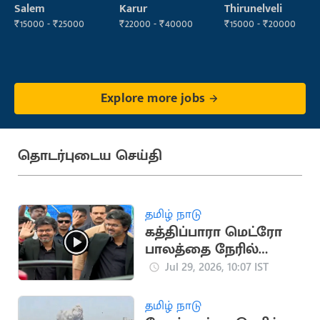
Supervisor
Operator
Salem
Karur
Thirunelveli
₹15000 - ₹25000
₹22000 - ₹40000
₹15000 - ₹20000
Explore more jobs
தொடர்புடைய செய்தி
தமிழ் நாடு
கத்திப்பாரா மெட்ரோ
பாலத்தை நேரில்
ஆய்வு செய்த
Jul 29, 2026, 10:07 IST
முதலமைச்சர்
தமிழ் நாடு