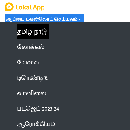
ஆப்பை டவுன்லோட் செய்யவும்
தமிழ் நாடு
லோக்கல்
வேலை
டிரெண்டிங்
வானிலை
பட்ஜெட் 2023-24
ஆரோக்கியம்