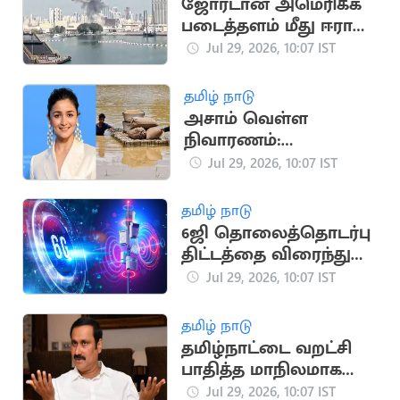
ஜோர்டான் அமெரிக்க
படைத்தளம் மீது ஈரான்
திடீர் தாக்குதல்
Jul 29, 2026, 10:07 IST
தமிழ் நாடு
அசாம் வெள்ள
நிவாரணம்:
ரசிகர்களுக்கு நடிகை
Jul 29, 2026, 10:07 IST
ஆலியா பட்
வேண்டுகோள்
தமிழ் நாடு
6ஜி தொலைத்தொடர்பு
திட்டத்தை விரைந்து
செயல்படுத்த உலக
Jul 29, 2026, 10:07 IST
நாடுகள் ஒப்பந்தம்
தமிழ் நாடு
தமிழ்நாட்டை வறட்சி
பாதித்த மாநிலமாக
அறிவிக்க பாமக
Jul 29, 2026, 10:07 IST