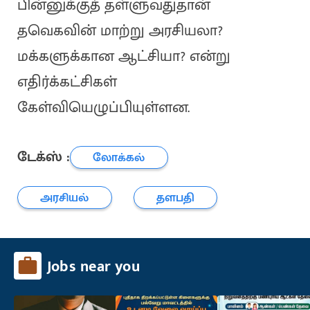
பின்னுக்குத் தள்ளுவதுதான்
தவெகவின் மாற்று அரசியலா?
மக்களுக்கான ஆட்சியா? என்று
எதிர்க்கட்சிகள்
கேள்வியெழுப்பியுள்ளன.
டேக்ஸ் :
லோக்கல்
அரசியல்
தளபதி
Jobs near you