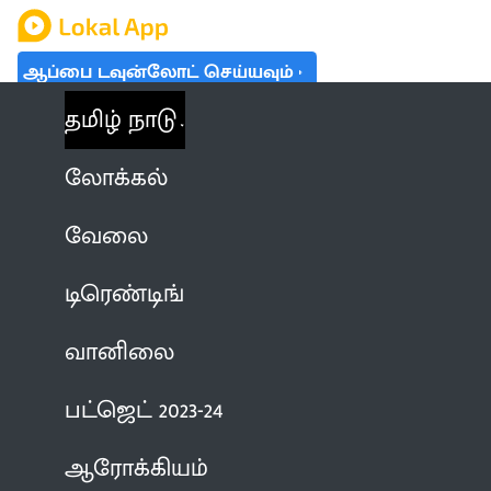
ஆப்பை டவுன்லோட் செய்யவும்
தமிழ் நாடு
லோக்கல்
வேலை
டிரெண்டிங்
வானிலை
பட்ஜெட் 2023-24
ஆரோக்கியம்