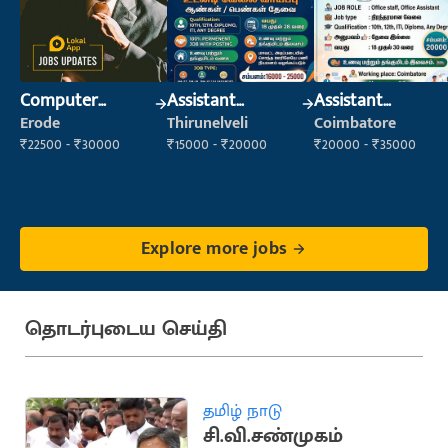
Computer
Assistant
Assistant
Operator
Manager
Manager
Erode
Thirunelveli
Coimbatore
₹22500 - ₹30000
₹15000 - ₹20000
₹20000 - ₹35000
Explore more jobs
தொடர்புடைய செய்தி
தமிழ் நாடு
சி.வி.சண்முகம்