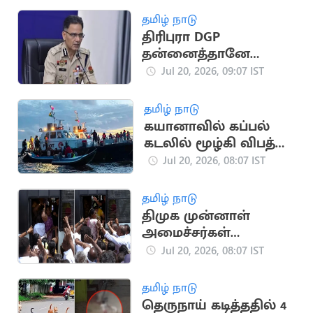
தமிழ் நாடு
திரிபுரா DGP
தன்னைத்தானே
துப்பாக்கியால் சுட்டு
Jul 20, 2026, 09:07 IST
தற்கொலை
தமிழ் நாடு
கயானாவில் கப்பல்
கடலில் மூழ்கி விபத்து:
66 பேர் பலி?
Jul 20, 2026, 08:07 IST
தமிழ் நாடு
திமுக முன்னாள்
அமைச்சர்கள்
கீதாஜீவன், அனிதா
Jul 20, 2026, 08:07 IST
ராதாகிருஷ்ணன்
கைது
தமிழ் நாடு
தெருநாய் கடித்ததில் 4