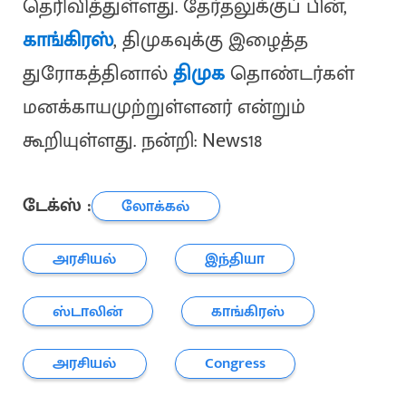
தெரிவித்துள்ளது. தேர்தலுக்குப் பின்,
காங்கிரஸ்
, திமுகவுக்கு இழைத்த
துரோகத்தினால்
திமுக
தொண்டர்கள்
மனக்காயமுற்றுள்ளனர் என்றும்
கூறியுள்ளது. நன்றி: News18
டேக்ஸ் :
லோக்கல்
அரசியல்
இந்தியா
ஸ்டாலின்
காங்கிரஸ்
அரசியல்
Congress