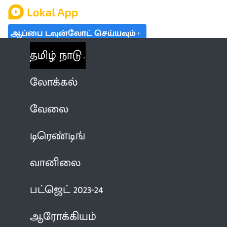
ஆப்பை டவுன்லோட் செய்யவும்
தமிழ் நாடு
லோக்கல்
வேலை
டிரெண்டிங்
வானிலை
பட்ஜெட் 2023-24
ஆரோக்கியம்