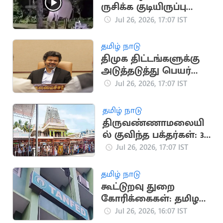
ருசிக்க குடியிருப்பு
பகுதியில் மீண்டும்
Jul 26, 2026, 17:07 IST
ஊடுருவிய யானை
தமிழ் நாடு
திமுக திட்டங்களுக்கு
அடுத்தடுத்து பெயர்
மாற்றம்
Jul 26, 2026, 17:07 IST
தமிழ் நாடு
திருவண்ணாமலையி
ல் குவிந்த பக்தர்கள்: 3
மணி நேரம்
Jul 26, 2026, 17:07 IST
காத்திருந்து சாமி
தரிசனம்
தமிழ் நாடு
கூட்டுறவு துறை
கோரிக்கைகள்: தமிழக
அரசு வழிகாட்டு
Jul 26, 2026, 16:07 IST
நெறிமுறைகள்