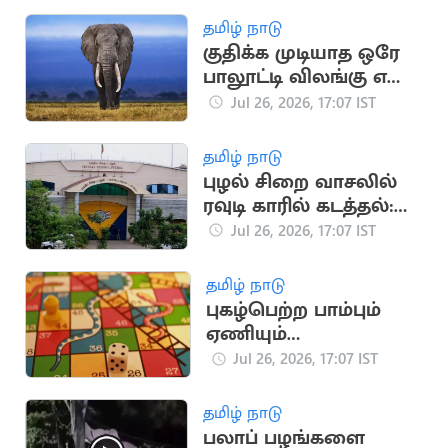
தமிழ் நாடு
குதிக்க முடியாத ஒரே
பாலூட்டி விலங்கு எது
தெரியுமா?
Jul 26, 2026, 17:07 IST
தமிழ் நாடு
புழல் சிறை வாசலில்
ரவுடி காரில் கடத்தல்:
உறவினர்கள் 4 பேர்
Jul 26, 2026, 17:07 IST
கைது
தமிழ் நாடு
புகழ்பெற்ற பாம்பும்
ஏணியும்
விளையாட்டின்
Jul 26, 2026, 17:07 IST
தாயகம் எது தெரியுமா?
தமிழ் நாடு
பலாப் பழங்களை