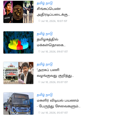
தமிழ் நாடு
சிங்கப்பெண்
அதிரடிப்படைக்கு
சென்னையில்
Jul 10, 2026, 10:07 IST
தலைமை அலுவலகம்
தமிழ் நாடு
தமிழகத்தில்
மக்கள்தொகை
கணக்கெடுப்பு பணி..
Jul 10, 2026, 09:07 IST
அதிகாரிகள்
இடமாற்றத்துக்கு தடை
தமிழ் நாடு
"அரசுப் பணி
வழங்குவது குறித்து
சட்டப்பேரவையில்
Jul 10, 2026, 05:07 IST
அறிவித்துள்ளீர்களா?"..
நீதிபதிகள் கேள்வி
தமிழ் நாடு
மகளிர் விடியல் பயணம்
- பேருந்து சேவைகளும்
குறைப்பு?
Jul 10, 2026, 05:07 IST