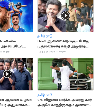
தமிழ் நாடு
ோட்டிகளில்
பணி ஆணை வழங்கும் போது
அக்சர் படேல்
முதலமைச்சர் கதறி அழுதார்:
அரிய சாதனை
ஜோதிமணி
 11:07 IST
Jul 10, 2026, 11:07 IST
தமிழ் நாடு
யமன ஆணை வழங்க
CM விஜயை பார்க்க அவரது கார்
சியர் அலுவலகம்
அருகே காத்திருக்கும் முன்னாள்