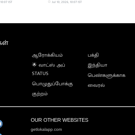
 விஜய்
அமைச்சர்கள்
 10:07 IST
Jul 10, 2026, 10:07 IST
கள்
ஆரோக்கியம்
பக்தி
🌟 வாட்ஸ் அப்
இந்தியா
STATUS
பெண்களுக்காக
பொழுதுப்போக்கு
வைரல்
குற்றம்
OUR OTHER WEBSITES
getlokalapp.com