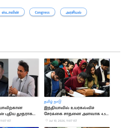
ஸ்டாலின்
Congress
அரசியல்
தமிழ் நாடு
யாவிற்கான
இந்தியாவில் உயர்கல்விச்
ன் புதிய தூதராக
சேர்க்கை சாதனை அளவாக 4.5
ெயின் நியமனம்
கோடியை எட்டியது
 11:07 IST
Jul 10, 2026, 11:07 IST