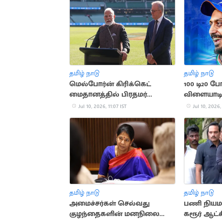
தமிழ் நாடு
தமிழ் நாடு
மெல்போர்ன் கிரிக்கெட்
100 டி20 ப
மைதானத்தில் பிரதமர்
விளையாடி 
மோடிக்கு உற்சாக வரவேற்பு
படைத்த 
Jul 10, 2026, 11:07 IST
Jul 10, 2026,
தமிழ் நாடு
தமிழ் நாடு
அமைச்சர்கள் செல்வது
பணி நி
குழந்தைகளின் மனநிலையை
கரூர் ஆட்