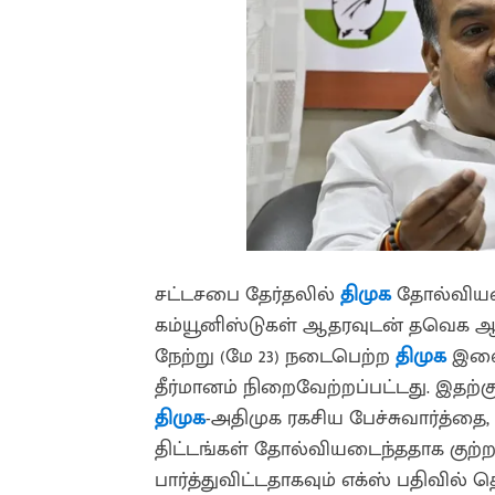
சட்டசபை தேர்தலில்
திமுக
தோல்வியட
கம்யூனிஸ்டுகள் ஆதரவுடன் தவெக ஆ
நேற்று (மே 23) நடைபெற்ற
திமுக
இளைஞ
தீர்மானம் நிறைவேற்றப்பட்டது. இதற்
திமுக
-அதிமுக ரகசிய பேச்சுவார்த்தை,
திட்டங்கள் தோல்வியடைந்ததாக குற்றம
பார்த்துவிட்டதாகவும் எக்ஸ் பதிவில் தெ