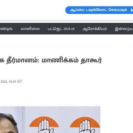
ஆப்பை டவுன்லோட் செய்யவும்
ெண்டிங்
வானிலை
பட்ஜெட் 2023-24
ஆரோக்கியம்
இன்றைய 
க தீர்மானம்: மாணிக்கம் தாகூர்
2026, 03:05 IST