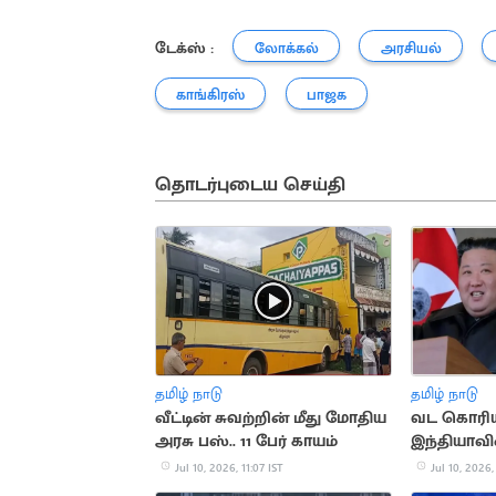
டேக்ஸ் :
லோக்கல்
அரசியல்
காங்கிரஸ்
பாஜக
தொடர்புடைய செய்தி
தமிழ் நாடு
தமிழ் நாடு
வீட்டின் சுவற்றின் மீது மோதிய
வட கொரி
அரசு பஸ்.. 11 பேர் காயம்
இந்தியாவி
சஞ்சீவ் ஜ
Jul 10, 2026, 11:07 IST
Jul 10, 2026,