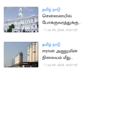
தமிழ் நாடு
சென்னையில்
போக்குவரத்துக்கு
இடையூறு.. 2,243
Jul 09, 2026, 15:07 IST
வாகனங்கள் பறிமுதல்
தமிழ் நாடு
ஈரான் அணுமின்
நிலையம் மீது
அமெரிக்க ஏவுகணை
Jul 09, 2026, 14:07 IST
தாக்குதல்: ஈரான் பதிலடி