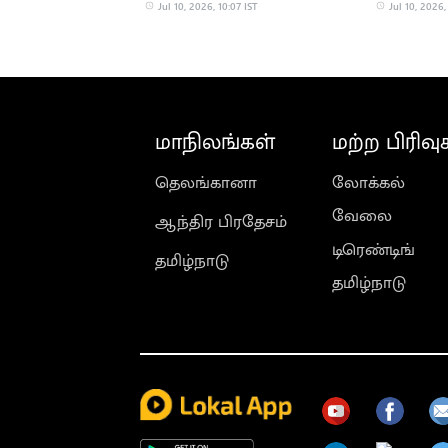
பாதிக்கிறது: கனிமொழி
சென்ற CM
Jul 10, 2026, 10:07 IST
Jul 10, 2026,
மாநிலங்கள்
மற்ற பிரிவு
தெலங்கானா
லோக்கல்
வேலை
ஆந்திர பிரதேசம்
டிரெண்டிங்
தமிழ்நாடு
தமிழ்நாடு