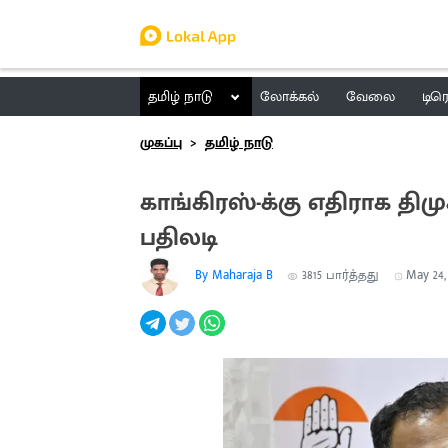
தமிழ் நாடு
லோக்கல்
வேலை
டிர
முகப்பு
தமிழ் நாடு
காங்கிரஸ்-க்கு எதிராக திமு
பதிலடி
By Maharaja B
3815
பார்த்தது
May 24, 