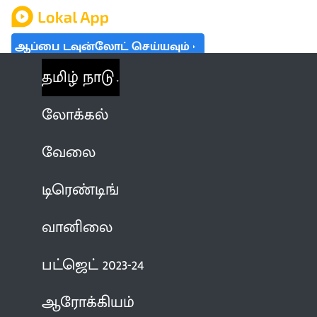
ஆப்பை டவுன்லோட் செய்யவும்
தமிழ் நாடு
லோக்கல்
வேலை
டிரெண்டிங்
வானிலை
பட்ஜெட் 2023-24
ஆரோக்கியம்