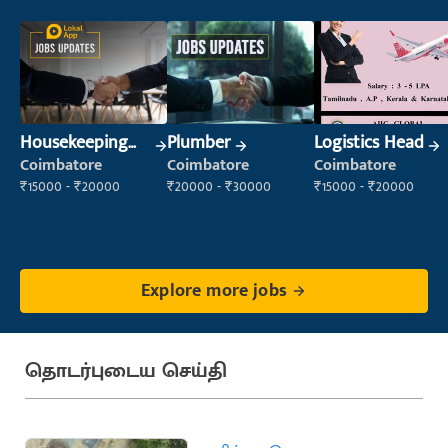
Housekeeping
Plumber
Logistics Head
Staff
Coimbatore
Coimbatore
Coimbatore
(Housekeeping)
₹15000 - ₹20000
₹20000 - ₹30000
₹15000 - ₹20000
Explore more jobs
தொடர்புடைய செய்தி