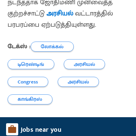
நடந்ததாக ஜோதிமணி முன்வைத்த
குற்றச்சாட்டு
அரசியல்
வட்டாரத்தில்
பரபரப்பை ஏற்படுத்தியுள்ளது.
டேக்ஸ் :
லோக்கல்
டிரெண்டிங்
அரசியல்
Congress
அரசியல்
காங்கிரஸ்
Jobs near you