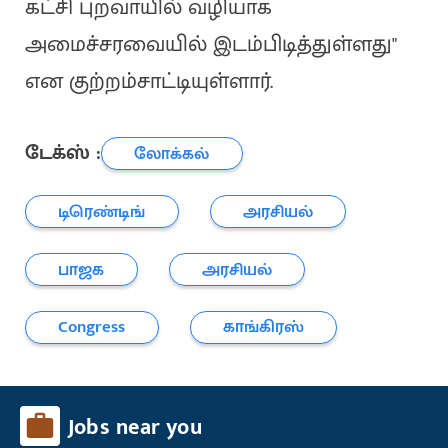
கட்சி புறவாயில் வழியாக
அமைச்சரவையில் இடம்பிடித்துள்ளது"
என குற்றம்சாட்டியுள்ளார்.
டேக்ஸ் :
லோக்கல்
டிரெண்டிங்
அரசியல்
பாஜக
அரசியல்
Congress
காங்கிரஸ்
Jobs near you