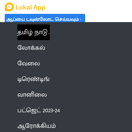
ஆப்பை டவுன்லோட் செய்யவும்
தமிழ் நாடு
லோக்கல்
வேலை
டிரெண்டிங்
வானிலை
பட்ஜெட் 2023-24
ஆரோக்கியம்