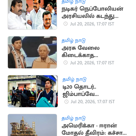
தமிழ் நாடு
நடிகர் நெப்போலியன்
அரசியலில் கடந்து
வந்த முக்கிய
Jul 20, 2026, 17:07 IST
நிகழ்வுகள்
தமிழ் நாடு
அரசு வேலை
கிடைக்காத
விரக்தியில் இளைஞர்
Jul 20, 2026, 17:07 IST
தற்கொலை
தமிழ் நாடு
டி20 தொடர்..
ஜிம்பாப்வே
சென்றடைந்த இந்திய
Jul 20, 2026, 17:07 IST
அணி
தமிழ் நாடு
அமெரிக்கா - ஈரான்
மோதல் தீவிரம்: கச்சா