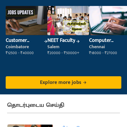
Customer
NEET Faculty
Computer
Support Officer
Operator
Coimbatore
Salem
Chennai
₹12500 - ₹40000
₹20000 - ₹50000+
₹18000 - ₹27000
Explore more jobs
தொடர்புடைய செய்தி