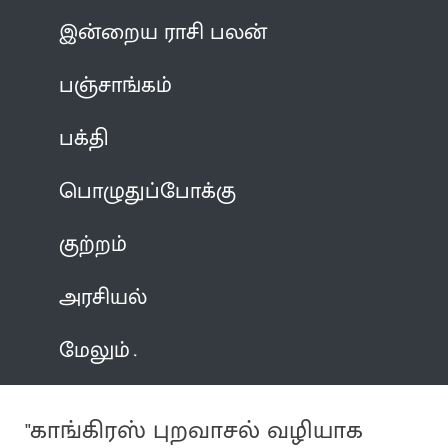
இன்றைய ராசி பலன்
பஞ்சாங்கம்
பக்தி
பொழுதுப்போக்கு
குற்றம்
அரசியல்
மேலும்
"காங்கிரஸ் புறவாசல் வழியாக