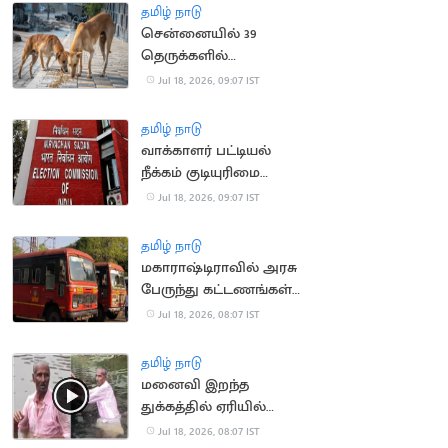
தமிழ் நாடு
சென்னையில் 39
தெருக்களில்
தெருநாய்களுக்கு
Jul 18, 2026, 09:07 IST
உணவளிக்க ஏற்பாடு
தமிழ் நாடு
வாக்காளர் பட்டியல்
நீக்கம் குடியுரிமை
இழப்பாகாது: உச்ச
Jul 18, 2026, 09:07 IST
நீதிமன்றம்
தமிழ் நாடு
மகாராஷ்டிராவில் அரசு
பேருந்து கட்டணங்கள்
உயர்வு
Jul 18, 2026, 08:07 IST
தமிழ் நாடு
மனைவி இறந்த
துக்கத்தில் ஏரியில்
குதித்து தற்கொலை
Jul 18, 2026, 08:07 IST