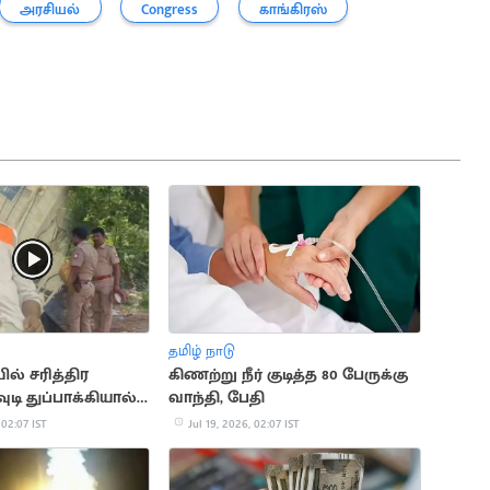
அரசியல்
Congress
காங்கிரஸ்
தமிழ் நாடு
் சரித்திர
கிணற்று நீர் குடித்த 80 பேருக்கு
ுடி துப்பாக்கியால்
வாந்தி, பேதி
பு
 02:07 IST
Jul 19, 2026, 02:07 IST