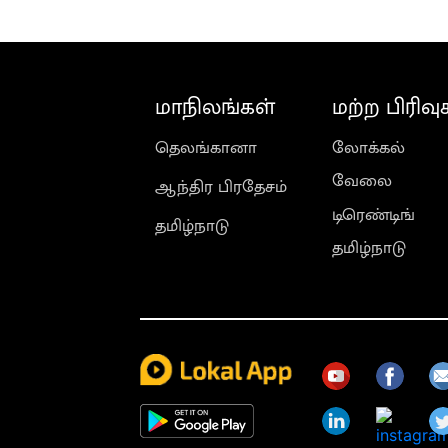
மாநிலங்கள்
மற்ற பிரிவு
தெலங்கானா
லோக்கல்
வேலை
ஆந்திர பிரதேசம்
டிரெண்டிங்
தமிழ்நாடு
தமிழ்நாடு