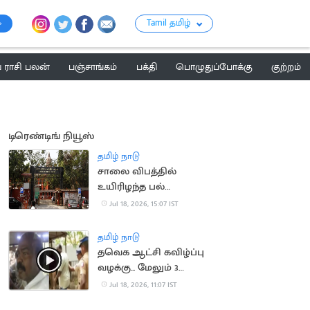
Tamil தமிழ்
ராசி பலன்
பஞ்சாங்கம்
பக்தி
பொழுதுப்போக்கு
குற்றம்
டிரெண்டிங் நியூஸ்
தமிழ் நாடு
சாலை விபத்தில்
உயிரிழந்த பல்
மருத்துவரின்
Jul 18, 2026, 15:07 IST
குடும்பத்திற்கு ரூ.1.4
கோடி இழப்பீடு
தமிழ் நாடு
தவெக ஆட்சி கவிழ்ப்பு
வழக்கு... மேலும் 3
பேரிடம் போலீசார் தீவிர
Jul 18, 2026, 11:07 IST
விசாரணை