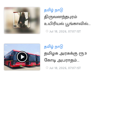
செய்ய முயன்ற நபர்
மீட்பு
தமிழ் நாடு
திருவனந்தபுரம்
உயிரியல் பூங்காவில்
நீலகிரி கருங்குரங்கு
Jul 18, 2026, 07:07 IST
குட்டி பிறப்பு!
தமிழ் நாடு
தமிழக அரசுக்கு ரூ.9
கோடி அபராதம்
செலுத்திய OHM
Jul 18, 2026, 07:07 IST
நிறுவனம்