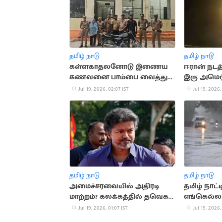
தமிழ் நாடு
தமிழ் நாடு
கள்ளகாதலனோடு இணைய
ஈரான் நடத
கணவனை பாம்பை வைத்து
இரு அமெரி
கொன்ற மனைவி
உயிரிழப்பு
Jul 19, 2026, 02:07 IST
Jul 19, 2026,
தமிழ் நாடு
தமிழ் நாடு
அமைச்சரவையில் அதிரடி
தமிழ் நாட்
மாற்றம்? கலக்கத்தில் தவெக
எங்கெல்லா
அமைச்சர்கள்
வாய்ப்பு?
Jul 19, 2026, 01:07 IST
Jul 19, 2026,