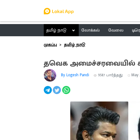
தமிழ் நாடு
லோக்கல்
வேலை
டிர
முகப்பு
தமிழ் நாடு
தவெக அமைச்சரவையில் காங்
By Logesh Pandi
9587
பார்த்தது
May 2