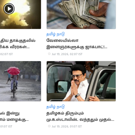
தமிழ் நாடு
்திய தாக்குதலில்
வேலையில்லா
க்க வீரர்கள்
இளைஞர்களுக்கு ஜாக்பாட்!
உதவித்தொகை ரூ.4,000 ஆக
 02:07 IST
Jul 19, 2026, 02:07 IST
உயர்கிறது
தமிழ் நாடு
டில் இன்று
தமிழகம் திரும்பும்
ம் மழைக்கு
மு.க.ஸ்டாலின்.. வந்ததும் முதல்
நடவடிக்கை
 01:07 IST
Jul 19, 2026, 01:07 IST