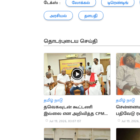
டேக்ஸ் :
லோக்கல்
டிரெண்டிங்
அரசியல்
தளபதி
தொடர்புடைய செய்தி
தமிழ் நாடு
தமிழ் நாடு
தவெகவுடன் கூட்டணி
சென்னையில
இல்லை என அறிவித்த CPM
பதிவேடு ரவ
சண்முகம்
சுட்டுப்பிடிப்
Jul 19, 2026, 03:07 IST
Jul 19, 2026,