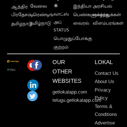
வேலை
🌟
இந்தியா
அரசியல்
ஆந்திர
வாட்ஸ்
பிரதேசம்
டிரெண்டிங்
பெண்களுக்காக
வாழ்த்துக்கள்
அப்
தமிழ்நாடு
வைரல்
விளம்பரங்கள்
தமிழ்நாடு
STATUS
பொழுதுப்போக்கு
குற்றம்
OUR
LOKAL
OTHER
Contact Us
WEBSITES
About Us
Privacy
getlokalapp.com
Policy
telugu.getlokalapp.com
Terms &
Conditions
Advertise