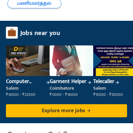
பணியமர்த்தல்
Jobs near you
Computer
Garment Helper
Telecaller
Operator
Salem
Coimbatore
Salem
₹16000 - ₹22000
₹11000 - ₹18000
₹15000 - ₹30000
Explore more jobs