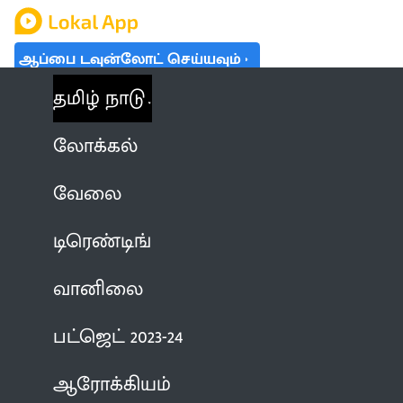
ஆப்பை டவுன்லோட் செய்யவும்
தமிழ் நாடு
லோக்கல்
வேலை
டிரெண்டிங்
வானிலை
பட்ஜெட் 2023-24
ஆரோக்கியம்