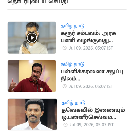
தொடர்புடைய செய்தி
தமிழ் நாடு
கரூர் சம்பவம்: அரசு
பணி வழங்குவது
தவறல்ல - துரை
Jul 09, 2026, 05:07 IST
வைகோ
தமிழ் நாடு
பள்ளிக்கரணை சதுப்பு
நிலம்
சூறையாடப்படுவதை
Jul 09, 2026, 05:07 IST
அனுமதிக்கக்கூடாது:
அன்புமணி
தமிழ் நாடு
தவெகவில் இணையும்
ஓ.பன்னீர்செல்வம்
மகன் ரவீந்திரநாத்?
Jul 09, 2026, 05:07 IST