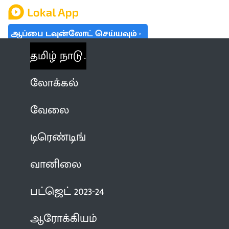
ஆப்பை டவுன்லோட் செய்யவும்
தமிழ் நாடு
லோக்கல்
வேலை
டிரெண்டிங்
வானிலை
பட்ஜெட் 2023-24
ஆரோக்கியம்