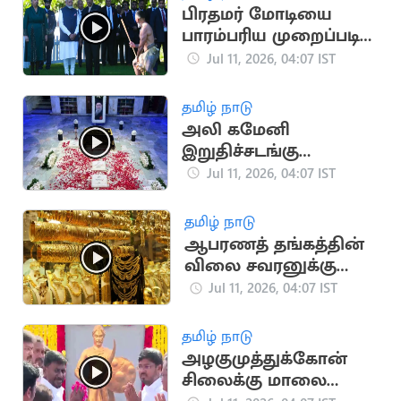
பிரதமர் மோடியை
பாரம்பரிய முறைப்படி
வரவேற்ற நியூசிலாந்து
Jul 11, 2026, 04:07 IST
பழங்குடியினர்
தமிழ் நாடு
அலி கமேனி
இறுதிச்சடங்கு
வீடியோவை
Jul 11, 2026, 04:07 IST
வெளியிட்ட ஈரான்
அரசு
தமிழ் நாடு
ஆபரணத் தங்கத்தின்
விலை சவரனுக்கு
ரூ.400 குறைந்தது
Jul 11, 2026, 04:07 IST
தமிழ் நாடு
அழகுமுத்துக்கோன்
சிலைக்கு மாலை