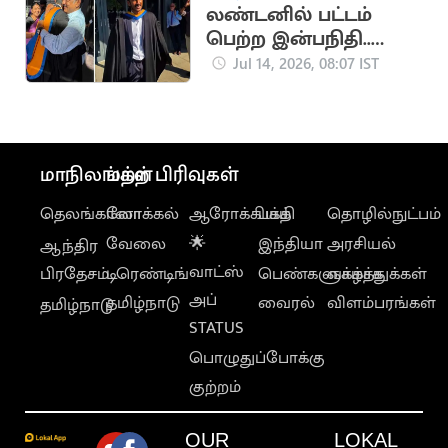
லண்டனில் பட்டம்
பெற்ற இன்பநிதி..
கட்டியணைத்து
Jul 14, 2026, 08:07 IST
வாழ்த்திய
மு.க.ஸ்டாலின்
மாநிலங்கள்
மற்ற பிரிவுகள்
தெலங்கானா
லோக்கல்
ஆரோக்கியம்
பக்தி
தொழில்நுட்பம்
வேலை
🌟
இந்தியா
அரசியல்
ஆந்திர
வாட்ஸ்
பிரதேசம்
டிரெண்டிங்
பெண்களுக்காக
வாழ்த்துக்கள்
அப்
தமிழ்நாடு
வைரல்
விளம்பரங்கள்
தமிழ்நாடு
STATUS
பொழுதுப்போக்கு
குற்றம்
OUR
LOKAL