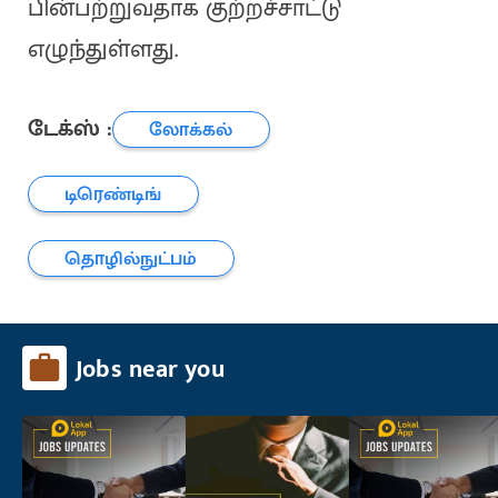
பின்பற்றுவதாக குற்றச்சாட்டு
எழுந்துள்ளது.
டேக்ஸ் :
லோக்கல்
டிரெண்டிங்
தொழில்நுட்பம்
Jobs near you