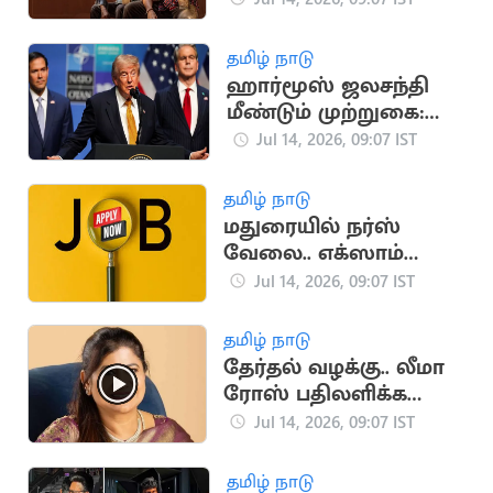
சானா நெகிழ்ச்சி
தமிழ் நாடு
ஹார்மூஸ் ஜலசந்தி
மீண்டும் முற்றுகை:
டிரம்ப் அறிவிப்பால்
Jul 14, 2026, 09:07 IST
பதற்றம்
தமிழ் நாடு
மதுரையில் நர்ஸ்
வேலை.. எக்ஸாம்
கிடையாது
Jul 14, 2026, 09:07 IST
தமிழ் நாடு
தேர்தல் வழக்கு.. லீமா
ரோஸ் பதிலளிக்க
உத்தரவு
Jul 14, 2026, 09:07 IST
தமிழ் நாடு