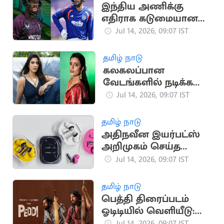
இந்திய அணிக்கு
எதிராக கடுமையான
சவால்
Jul 14, 2026, 09:07 IST
காத்திருக்கிறது: பென்
டக்கெட்
தமிழ் நாடு
கலகலப்பான
வேடங்களில் நடிக்க
ஆசை -ஐஸ்வர்யா
Jul 14, 2026, 09:07 IST
ராஜேஷ்
தமிழ் நாடு
அதிநவீன இயர்பட்ஸ்
அறிமுகம் செய்த
நத்திங்!
Jul 14, 2026, 09:07 IST
தமிழ் நாடு
பெத்தி திரைப்படம்
ஓடிடியில் வெளியீடு:
இயக்குநர் புச்சி பாபு
Jul 14, 2026, 09:07 IST