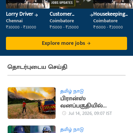
Lorry Driver
Customer
Housekeeping
Service Executive
Staff
Chennai
Coimbatore
Coimbatore
(Customer
(Housekeeping)
₹30000 - ₹33000
₹15000 - ₹25000
₹15000 - ₹20000
Service)
Explore more jobs
தொடர்புடைய செய்தி
தமிழ் நாடு
பிரான்ஸ்
வனப்பகுதியில்
காட்டுத்தீ: 3,250 ஏக்கர்
Jul 14, 2026, 09:07 IST
நிலம் சேதம்
தமிழ் நாடு