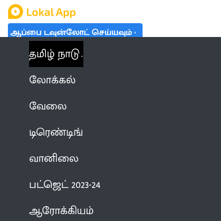
ஆப்பை டவுன்லோட் செய்யவும்
தமிழ் நாடு
லோக்கல்
வேலை
டிரெண்டிங்
வானிலை
பட்ஜெட் 2023-24
ஆரோக்கியம்