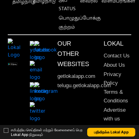
தமிழ்நாடு
வைரல்
விளம்பரங்கள்
தமிழ்நாடு
STATUS
பொழுதுப்போக்கு
குற்றம்
OUR
LOKAL
OTHER
Contact Us
WEBSITES
About Us
Privacy
getlokalapp.com
Policy
telugu.getlokalapp.com
Terms &
Conditions
Advertise
with us
Sitemap
சமீபத்திய செய்திகள் மற்றும் வேலைகளைப் பெற
பதிவிறக்க Lokal App
Lokal App நிறுவவும்
This material may not be published, transmitted, rewritten or redistributed. © 2020 Lokal App. All rights reserved.