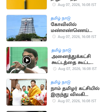
வேலைவாய்ப்பு:
Aug 07, 2026, 16:08 IST
ஆகஸ்ட் 8, 9-ல்
நேர்முகத் தேர்வு!
தமிழ் நாடு
கோவிலில்
மண்எண்ணெய்
ஊற்றி தீக்குளித்த
Aug 07, 2026, 16:08 IST
பக்தர்:
அதிர்ஷ்டவசமாக உயிர்
தமிழ் நாடு
பிழைத்தார்
அனைத்துக்கட்சி
கூட்டத்தை கூட்ட
வேண்டும்.. சீமான்
Aug 07, 2026, 16:08 IST
வலியுறுத்தல்
தமிழ் நாடு
நாம் தமிழர் கட்சியில்
இருந்து விலகி
தவெகவில் இணைந்த
Aug 07, 2026, 16:08 IST
புகழேந்தி மாறன்