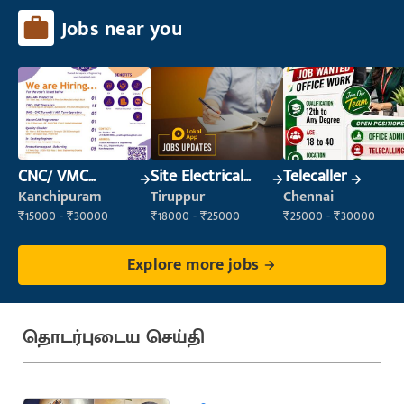
Jobs near you
CNC/ VMC
Site Electrical
Telecaller
Operator
Engineer
Kanchipuram
Tiruppur
Chennai
₹15000 - ₹30000
₹18000 - ₹25000
₹25000 - ₹30000
Explore more jobs
தொடர்புடைய செய்தி