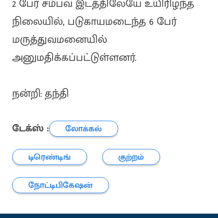
2 பேர் சம்பவ இடத்திலேயே உயிரிழந்த
நிலையில், படுகாயமடைந்த 6 பேர்
மருத்துவமனையில்
அனுமதிக்கப்பட்டுள்ளனர்.
நன்றி: தந்தி
டேக்ஸ் :
லோக்கல்
டிரெண்டிங்
குற்றம்
நோட்டிபிகேஷன்