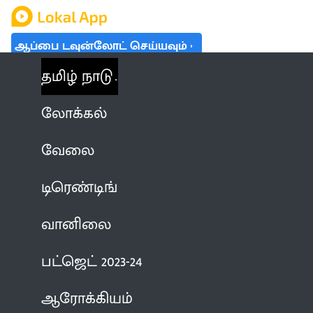
ஆப்பை டவுன்லோட் செய்யவும்
தமிழ் நாடு
லோக்கல்
வேலை
டிரெண்டிங்
வானிலை
பட்ஜெட் 2023-24
ஆரோக்கியம்