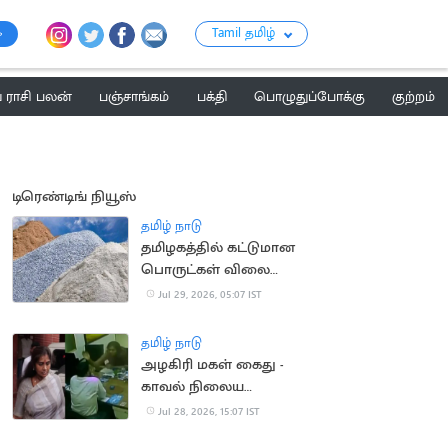
Tamil தமிழ்
ராசி பலன்
பஞ்சாங்கம்
பக்தி
பொழுதுப்போக்கு
குற்றம்
டிரெண்டிங் நியூஸ்
தமிழ் நாடு
தமிழகத்தில் கட்டுமான
பொருட்கள் விலை
குறைய வாய்ப்பு
Jul 29, 2026, 05:07 IST
தமிழ் நாடு
அழகிரி மகள் கைது -
காவல் நிலைய
பிணையில் விடுவிப்பு
Jul 28, 2026, 15:07 IST