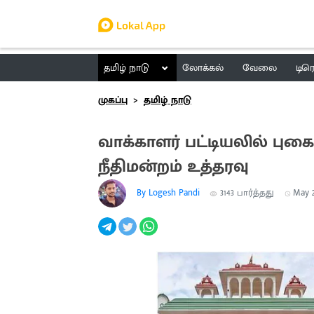
தமிழ் நாடு
லோக்கல்
வேலை
டிர
முகப்பு
தமிழ் நாடு
வாக்காளர் பட்டியலில் புக
நீதிமன்றம் உத்தரவு
By Logesh Pandi
3143
பார்த்தது
May 21