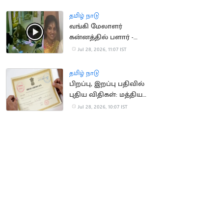
விஜய்
தமிழ் நாடு
வங்கி மேலாளர்
கன்னத்தில் பளார் -
அழகிரி மகளிடம்
Jul 28, 2026, 11:07 IST
விசாரணை
தமிழ் நாடு
பிறப்பு, இறப்பு பதிவில்
புதிய விதிகள்: மத்திய
அரசு சட்டம் திருத்தம்
Jul 28, 2026, 10:07 IST