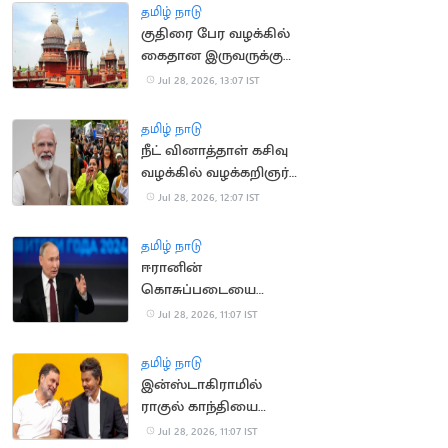
தமிழ் நாடு
குதிரை பேர வழக்கில்
கைதான இருவருக்கு
ஜாமின் வழங்கிய உயர்
Jul 28, 2026, 13:07 IST
நீதிமன்றம்
தமிழ் நாடு
நீட் வினாத்தாள் கசிவு
வழக்கில் வழக்கறிஞர்
ஆஜராகாததால்
Jul 28, 2026, 12:07 IST
விசாரணை
ஒத்திவைப்பு
தமிழ் நாடு
ஈரானின்
கொசுப்படையை
பாராட்டிய ரஷிய அதிபர்
Jul 28, 2026, 11:07 IST
புதின்
தமிழ் நாடு
இன்ஸ்டாகிராமில்
ராகுல் காந்தியை
முந்திய முதலமைச்சர்
Jul 28, 2026, 11:07 IST