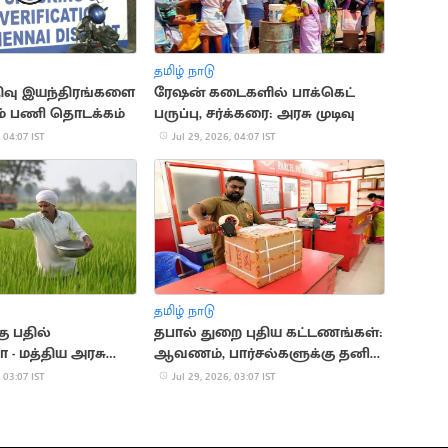
தமிழ் நாடு
திவு இயந்திரங்களை
ரேஷன் கடைகளில் பாக்கெட்
கும் பணி தொடக்கம்
பருப்பு, சர்க்கரை: அரசு முடிவு
 04:07 IST
Jul 29, 2026, 04:07 IST
தமிழ் நாடு
கு பதில்
தபால் துறை புதிய கட்டணங்கள்:
- மத்திய அரசு
ஆவணம், பார்சல்களுக்கு தனி
வரையறை
 03:07 IST
Jul 29, 2026, 03:07 IST