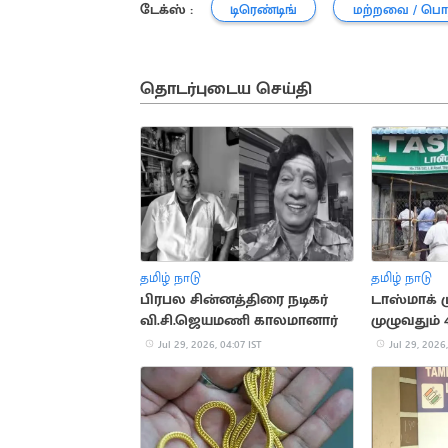
டேக்ஸ் :
டிரெண்டிங்
மற்றவை / பொ
தொடர்புடைய செய்தி
தமிழ் நாடு
தமிழ் நாடு
பிரபல சின்னத்திரை நடிகர்
டாஸ்மாக் 
வி.சி.ஜெயமணி காலமானார்
முழுவதும் 
அதிரடி 
Jul 29, 2026, 04:07 IST
Jul 29, 2026,