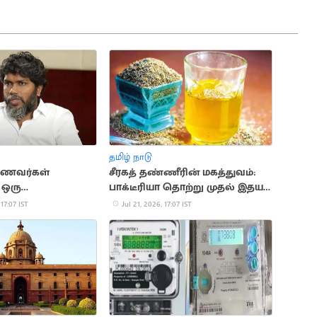
தமிழ் நாடு
ாணவர்கள்
சீரகத் தண்ணீரின் மகத்துவம்:
 ஒரு
பாக்டீரியா தொற்று முதல் இதய
ின் ஒட்டுமொத்த
பாதுகாப்பு வரை
 17:07 IST
Jul 21, 2026, 17:07 IST
ரஞ்சித்