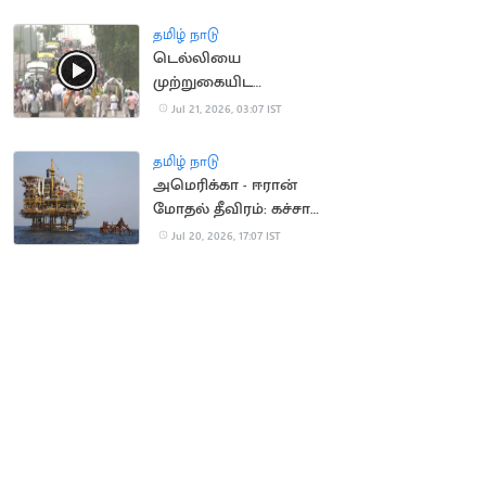
தமிழ் நாடு
டெல்லியை
முற்றுகையிட
விவசாயிகள் ஆயத்தம்
Jul 21, 2026, 03:07 IST
தமிழ் நாடு
அமெரிக்கா - ஈரான்
மோதல் தீவிரம்: கச்சா
எண்ணெய் தட்டுப்பாடு
Jul 20, 2026, 17:07 IST
அபாயம்