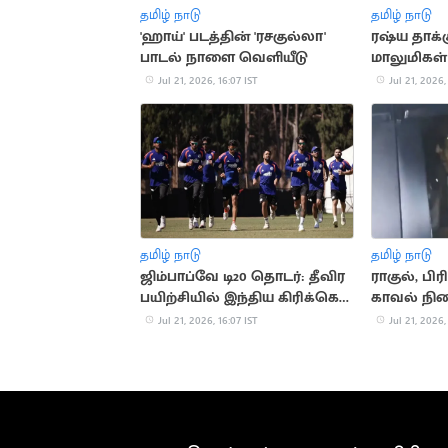
தமிழ் நாடு
தமிழ் நாடு
'ஹாய்' படத்தின் 'ரசகுல்லா'
ரஷ்ய தாக்க
பாடல் நாளை வெளியீடு
மாலுமிகள்
கண்டனம்
Jul 21, 2026, 16:07 IST
Jul 21, 2026,
தமிழ் நாடு
தமிழ் நாடு
ஜிம்பாப்வே டி20 தொடர்: தீவிர
ராகுல், பி
பயிற்சியில் இந்திய கிரிக்கெட்
காவல் நி
அணி
சோனியா க
Jul 21, 2026, 16:07 IST
Jul 21, 2026,