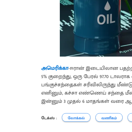
அமெரிக்கா
-ஈரான் இடையிலான பதற்ற
5% குறைந்து, ஒரு பேரல் 97.70 டாலர
பங்குச்சந்தைகள் சரிவிலிருந்து மீண்
எனினும், கச்சா எண்ணெய் சந்தை மீண
இன்னும் 3 முதல் 6 மாதங்கள் வரை 
டேக்ஸ் :
லோக்கல்
வணிகம்