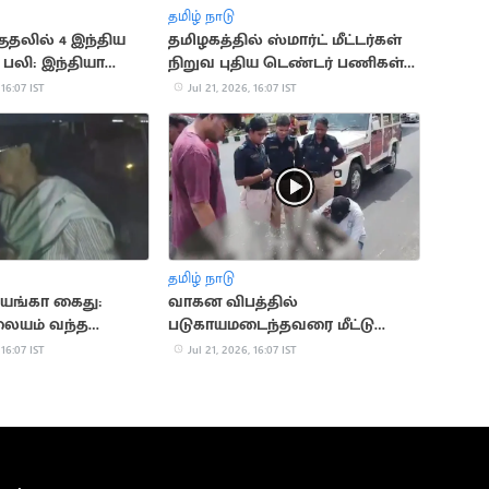
தமிழ் நாடு
ுதலில் 4 இந்திய
தமிழகத்தில் ஸ்மார்ட் மீட்டர்கள்
 பலி: இந்தியா
நிறுவ புதிய டெண்டர் பணிகள்
தொடக்கம்
 16:07 IST
Jul 21, 2026, 16:07 IST
தமிழ் நாடு
ரியங்கா கைது:
வாகன விபத்தில்
லையம் வந்த
படுகாயமடைந்தவரை மீட்டு
ாந்தி
மருத்துவமனையில் சேர்த்த
 16:07 IST
Jul 21, 2026, 16:07 IST
தவெக MLA