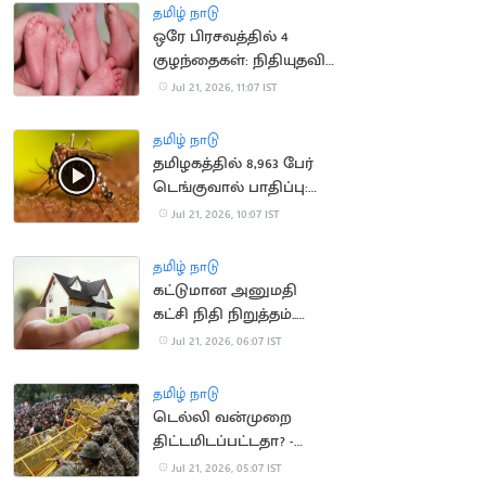
நீதிமன்றம் அதிருப்தி
தமிழ் நாடு
ஒரே பிரசவத்தில் 4
குழந்தைகள்: நிதியுதவி
கோரும் ஆஸ்திரேலிய
Jul 21, 2026, 11:07 IST
குடும்பம்
தமிழ் நாடு
தமிழகத்தில் 8,963 பேர்
டெங்குவால் பாதிப்பு:
சுகாதாரத்துறை தகவல்
Jul 21, 2026, 10:07 IST
தமிழ் நாடு
கட்டுமான அனுமதி
கட்சி நிதி நிறுத்தம்..
வீடுகள் விலை
Jul 21, 2026, 06:07 IST
குறைகிறது
தமிழ் நாடு
டெல்லி வன்முறை
திட்டமிடப்பட்டதா? -
விசாரணை தீவிரம்
Jul 21, 2026, 05:07 IST