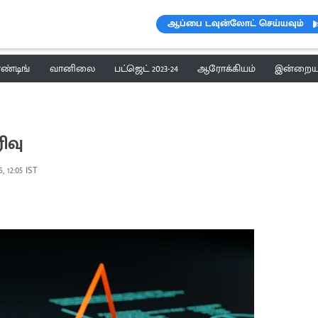
ஆப்பை டவுன்லோட் செய்யவும்
ெண்டிங்
வானிலை
பட்ஜெட் 2023-24
ஆரோக்கியம்
இன்றைய 
ிவு
, 12:05 IST