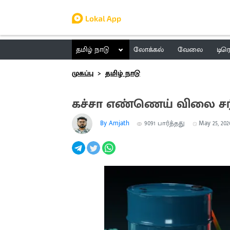
தமிழ் நாடு
லோக்கல்
வேலை
டிர
முகப்பு
தமிழ் நாடு
கச்சா எண்ணெய் விலை சர
By Amjath
9091
பார்த்தது
May 25, 2026