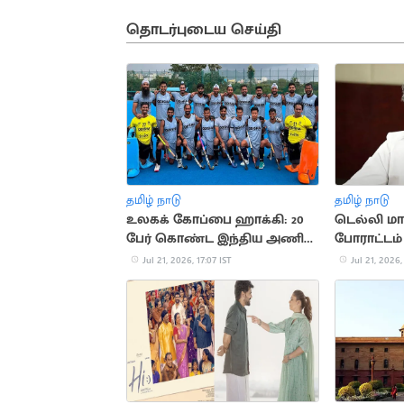
தொடர்புடைய செய்தி
தமிழ் நாடு
தமிழ் நாடு
உலகக் கோப்பை ஹாக்கி: 20
டெல்லி ம
பேர் கொண்ட இந்திய அணி
போராட்டம்
அறிவிப்பு
தலைமுறைய
Jul 21, 2026, 17:07 IST
Jul 21, 2026,
கோபம்: பா.