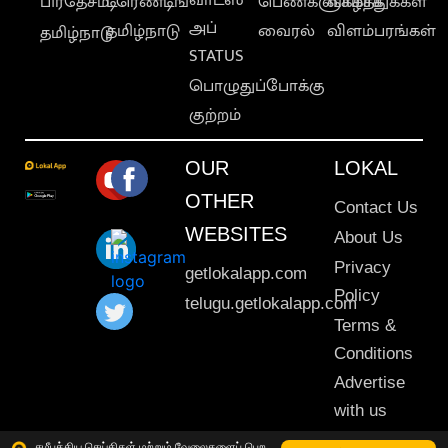
பிரதேசம்
டிரெண்டிங்
பெண்களுக்காக
வாழ்த்துக்கள்
அப்
தமிழ்நாடு
வைரல்
விளம்பரங்கள்
தமிழ்நாடு
STATUS
பொழுதுப்போக்கு
குற்றம்
OUR
LOKAL
OTHER
Contact Us
WEBSITES
About Us
Privacy
getlokalapp.com
Policy
telugu.getlokalapp.com
Terms &
Conditions
Advertise
with us
Sitemap
சமீபத்திய செய்திகள் மற்றும் வேலைகளைப் பெற