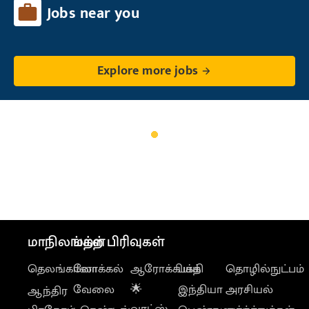
Jobs near you
Explore more jobs
மாநிலங்கள்
மற்ற பிரிவுகள்
தெலங்கானா
லோக்கல்
ஆரோக்கியம்
பக்தி
தொழில்நுட்பம்
வேலை
🌟
இந்தியா
அரசியல்
ஆந்திர
வாட்ஸ்