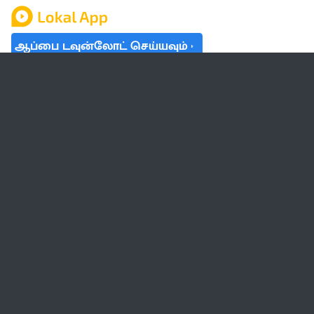
ஆப்பை டவுன்லோட் செய்யவும்
தமிழ் நாடு
லோக்கல்
வேலை
டிரெண்டிங்
வானிலை
பட்ஜெட் 2023-24
ஆரோக்கியம்