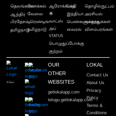
தெலங்கானா
லோக்கல்
ஆரோக்கியம்
பக்தி
தொழில்நுட்பம்
வேலை
🌟
இந்தியா
அரசியல்
ஆந்திர
வாட்ஸ்
பிரதேசம்
டிரெண்டிங்
பெண்களுக்காக
வாழ்த்துக்கள்
அப்
தமிழ்நாடு
வைரல்
விளம்பரங்கள்
தமிழ்நாடு
STATUS
பொழுதுப்போக்கு
குற்றம்
OUR
LOKAL
OTHER
Contact Us
WEBSITES
About Us
Privacy
getlokalapp.com
Policy
telugu.getlokalapp.com
Terms &
Conditions