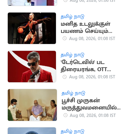
அமைச்சர் உறுதி
தமிழ் நாடு
மனித உடலுக்குள்
பயணம் செய்யும்
உணர்வை தரும்
Aug 08, 2026, 01:08 IST
நெதர்லாந்து
அருங்காட்சியகம்
தமிழ் நாடு
'டேர்டெவில்' பட
திரையரங்க, OTT
உரிமைகள் ரூ.180
Aug 08, 2026, 01:08 IST
கோடிக்கு விற்பனை
தமிழ் நாடு
பூச்சி முருகன்
மருத்துவமனையில்
அனுமதி.. ஸ்டாலின்
Aug 08, 2026, 01:08 IST
நலம் விசாரிப்பு
தமிழ் நாடு