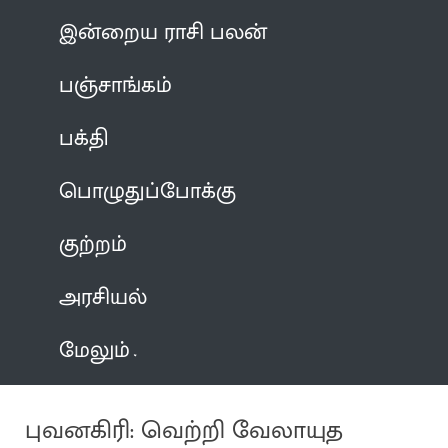
இன்றைய ராசி பலன்
பஞ்சாங்கம்
பக்தி
பொழுதுப்போக்கு
குற்றம்
அரசியல்
மேலும்
புவனகிரி: வெற்றி வேலாயுத