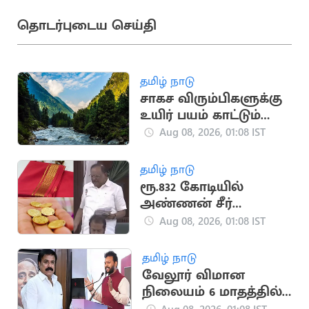
தொடர்புடைய செய்தி
தமிழ் நாடு
சாகச விரும்பிகளுக்கு
உயிர் பயம் காட்டும்
உலகளாவிய
Aug 08, 2026, 01:08 IST
ஆபத்தான இடங்கள்
தமிழ் நாடு
ரூ.832 கோடியில்
அண்ணன் சீர்
திட்டத்தை
Aug 08, 2026, 01:08 IST
செயல்படுத்த
முடியாது: ரகுபதி பேச்சு
தமிழ் நாடு
வேலூர் விமான
நிலையம் 6 மாதத்தில்
திறப்பு: மத்திய
Aug 08, 2026, 01:08 IST