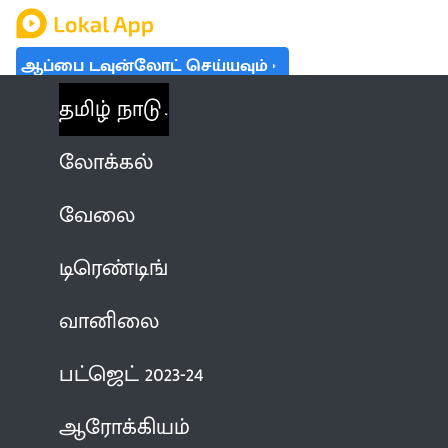
ஆப்பை டவுன்லோட் செய்யவும்
தமிழ் நாடு
லோக்கல்
வேலை
டிரெண்டிங்
வானிலை
பட்ஜெட் 2023-24
ஆரோக்கியம்