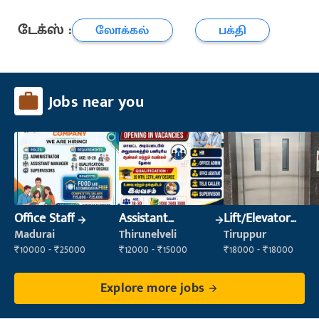
டேக்ஸ் :
லோக்கல்
பக்தி
Jobs near you
Office Staff
Assistant
Lift/Elevator
Manager
Technician
Madurai
Thirunelveli
Tiruppur
₹10000 - ₹25000
₹12000 - ₹15000
₹18000 - ₹18000
Explore more jobs