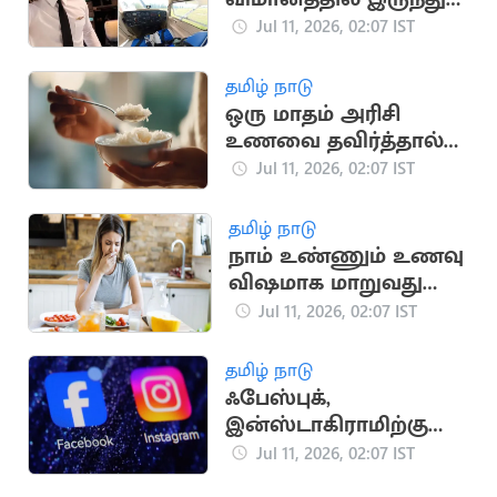
குதித்த விமானி பலி
Jul 11, 2026, 02:07 IST
தமிழ் நாடு
ஒரு மாதம் அரிசி
உணவை தவிர்த்தால்
உடலில் நடக்கும்
Jul 11, 2026, 02:07 IST
மாற்றங்கள்
தமிழ் நாடு
நாம் உண்ணும் உணவு
விஷமாக மாறுவது
ஏன்? அதிர்ச்சித் தகவல்
Jul 11, 2026, 02:07 IST
தமிழ் நாடு
ஃபேஸ்புக்,
இன்ஸ்டாகிராமிற்கு
ஐரோப்பிய ஒன்றியம்
Jul 11, 2026, 02:07 IST
எச்சரிக்கை