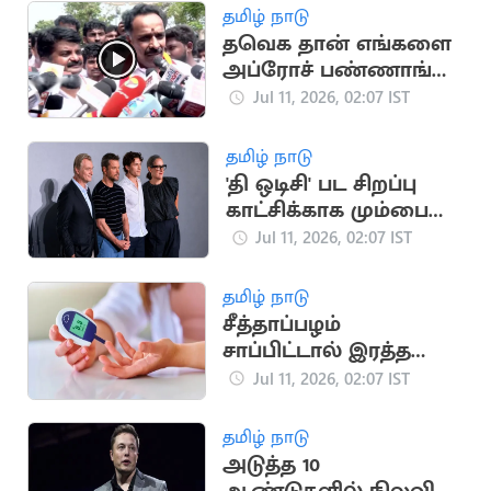
தமிழ் நாடு
தவெக தான் எங்களை
அப்ரோச் பண்ணாங்க..
M.R.விஜயபாஸ்கர்
Jul 11, 2026, 02:07 IST
பரபரப்பு பேட்டி
தமிழ் நாடு
'தி ஒடிசி' பட சிறப்பு
காட்சிக்காக மும்பை
வந்த நோலன்
Jul 11, 2026, 02:07 IST
தமிழ் நாடு
சீத்தாப்பழம்
சாப்பிட்டால் இரத்த
சர்க்கரை அளவு
Jul 11, 2026, 02:07 IST
அதிகரிக்குமா?
தமிழ் நாடு
அடுத்த 10