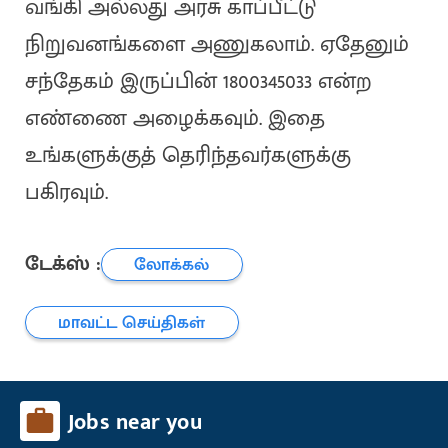
வங்கி அல்லது அரசு காப்பீட்டு
நிறுவனங்களை அணுகலாம். ஏதேனும்
சந்தேகம் இருப்பின் 1800345033 என்ற
எண்ணை அழைக்கவும். இதை
உங்களுக்குத் தெரிந்தவர்களுக்கு
பகிரவும்.
டேக்ஸ் :
லோக்கல்
மாவட்ட செய்திகள்
Jobs near you