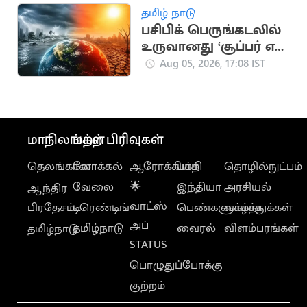
தமிழ் நாடு
பசிபிக் பெருங்கடலில்
உருவானது ‘சூப்பர் எல்
நினோ’.. வானிலை
Aug 05, 2026, 17:08 IST
ஆய்வாளர் எச்சரிக்கை
மாநிலங்கள்
மற்ற பிரிவுகள்
தெலங்கானா
லோக்கல்
ஆரோக்கியம்
பக்தி
தொழில்நுட்பம்
வேலை
🌟
இந்தியா
அரசியல்
ஆந்திர
வாட்ஸ்
பிரதேசம்
டிரெண்டிங்
பெண்களுக்காக
வாழ்த்துக்கள்
அப்
தமிழ்நாடு
வைரல்
விளம்பரங்கள்
தமிழ்நாடு
STATUS
பொழுதுப்போக்கு
குற்றம்