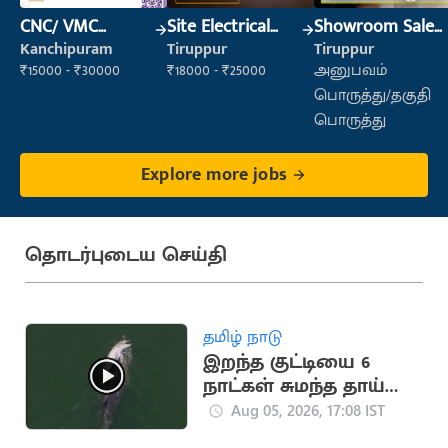
CNC/ VMC
Site Electrical
Showroom Sales
Operator
Engineer
Executive (Retail
Kanchipuram
Tiruppur
Tiruppur
Sales)
₹15000 - ₹30000
₹18000 - ₹25000
அனுபவம்
பொருத்து/தகுதி
பொருத்து
Explore more jobs
தொடர்புடைய செய்தி
தமிழ் நாடு
இறந்த குட்டியை 6
நாட்கள் சுமந்த தாய்
டால்பின் (வைரல்
Aug 05, 2026, 17:08 IST
வீடியோ)