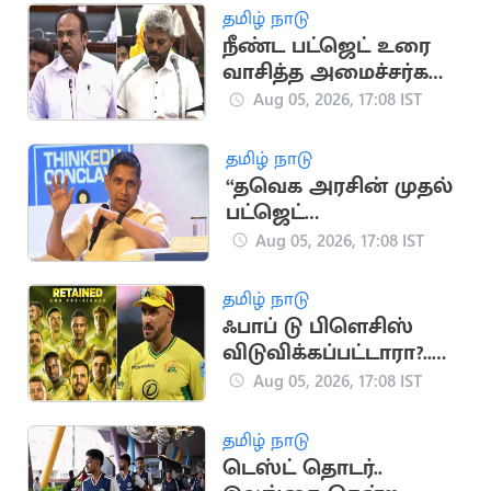
தமிழ் நாடு
நீண்ட பட்ஜெட் உரை
வாசித்த அமைச்சர்கள்
பட்டியலில் மரிய
Aug 05, 2026, 17:08 IST
வில்சன்
தமிழ் நாடு
“தவெக அரசின் முதல்
பட்ஜெட்
யதார்த்தமானது”..
Aug 05, 2026, 17:08 IST
பிரவீன் சக்ரவர்த்தி
கருத்து
தமிழ் நாடு
ஃபாப் டு பிளெசிஸ்
விடுவிக்கப்பட்டாரா?..
ஜோபர்க் சூப்பர் கிங்ஸ்
Aug 05, 2026, 17:08 IST
முடிவு அதிர்ச்சி
தமிழ் நாடு
டெஸ்ட் தொடர்..