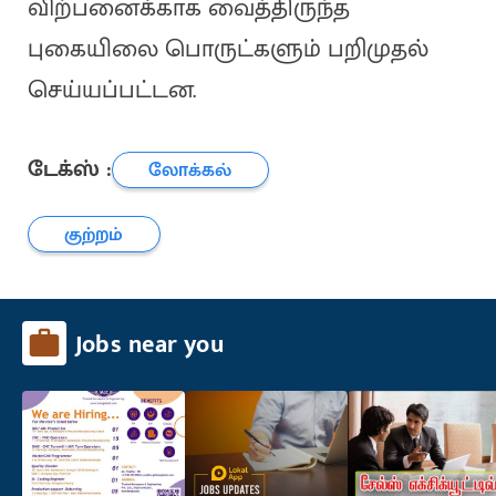
விற்பனைக்காக வைத்திருந்த
புகையிலை பொருட்களும் பறிமுதல்
செய்யப்பட்டன.
டேக்ஸ் :
லோக்கல்
குற்றம்
Jobs near you