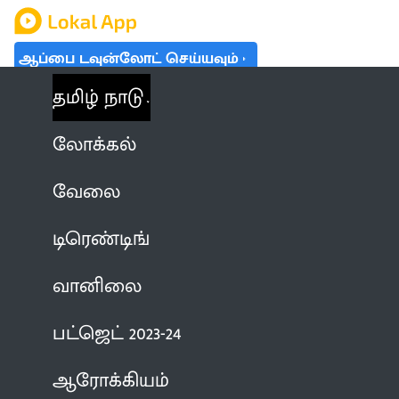
ஆப்பை டவுன்லோட் செய்யவும்
தமிழ் நாடு
லோக்கல்
வேலை
டிரெண்டிங்
வானிலை
பட்ஜெட் 2023-24
ஆரோக்கியம்