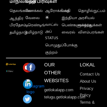
மாநிலங்கள்
மற்ற பிரிவுகள்
தெலங்கானா
லோக்கல்
ஆரோக்கியம்
பக்தி
தொழில்நுட்பம்
வேலை
🌟
இந்தியா
அரசியல்
ஆந்திர
வாட்ஸ்
பிரதேசம்
டிரெண்டிங்
பெண்களுக்காக
வாழ்த்துக்கள்
அப்
தமிழ்நாடு
வைரல்
விளம்பரங்கள்
தமிழ்நாடு
STATUS
பொழுதுப்போக்கு
குற்றம்
OUR
LOKAL
OTHER
Contact Us
WEBSITES
About Us
Privacy
getlokalapp.com
Policy
telugu.getlokalapp.com
Terms &