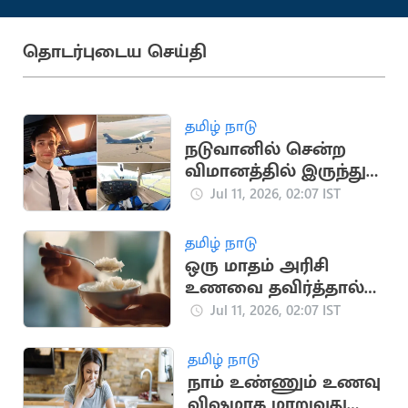
தொடர்புடைய செய்தி
தமிழ் நாடு
நடுவானில் சென்ற
விமானத்தில் இருந்து
குதித்த விமானி பலி
Jul 11, 2026, 02:07 IST
தமிழ் நாடு
ஒரு மாதம் அரிசி
உணவை தவிர்த்தால்
உடலில் நடக்கும்
Jul 11, 2026, 02:07 IST
மாற்றங்கள்
தமிழ் நாடு
நாம் உண்ணும் உணவு
விஷமாக மாறுவது