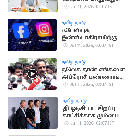
ஏன்? அதிர்ச்சித் தகவல்
Jul 11, 2026, 02:07 IST
தமிழ் நாடு
ஃபேஸ்புக்,
இன்ஸ்டாகிராமிற்கு
ஐரோப்பிய ஒன்றியம்
Jul 11, 2026, 02:07 IST
எச்சரிக்கை
தமிழ் நாடு
தவெக தான் எங்களை
அப்ரோச் பண்ணாங்க..
M.R.விஜயபாஸ்கர்
Jul 11, 2026, 02:07 IST
பரபரப்பு பேட்டி
தமிழ் நாடு
'தி ஒடிசி' பட சிறப்பு
காட்சிக்காக மும்பை
வந்த நோலன்
Jul 11, 2026, 02:07 IST