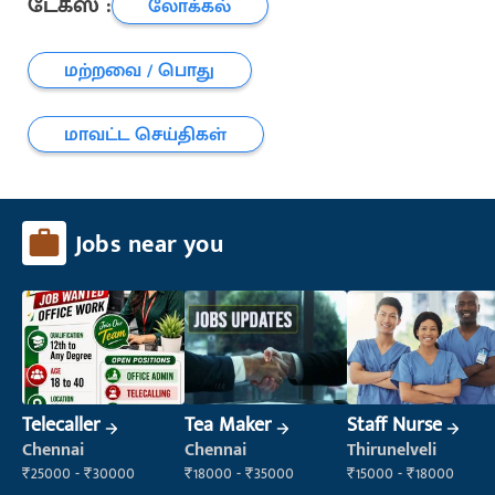
டேக்ஸ் :
லோக்கல்
மற்றவை / பொது
மாவட்ட செய்திகள்
Jobs near you
Telecaller
Tea Maker
Staff Nurse
Chennai
Chennai
Thirunelveli
₹25000 - ₹30000
₹18000 - ₹35000
₹15000 - ₹18000