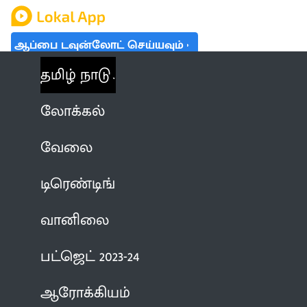
ஆப்பை டவுன்லோட் செய்யவும்
தமிழ் நாடு
லோக்கல்
வேலை
டிரெண்டிங்
வானிலை
பட்ஜெட் 2023-24
ஆரோக்கியம்