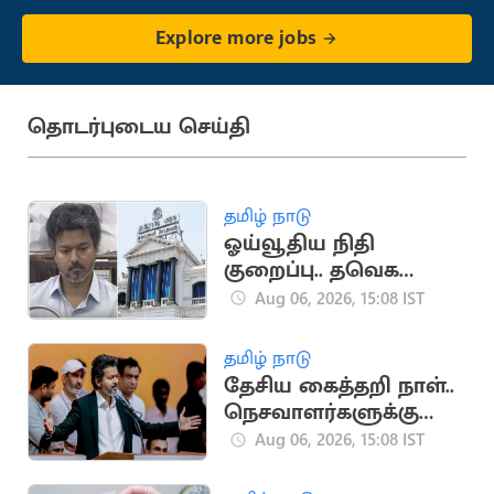
Explore more jobs
தொடர்புடைய செய்தி
தமிழ் நாடு
ஓய்வூதிய நிதி
குறைப்பு.. தவெக
அரசுக்கு தலைமைச்
Aug 06, 2026, 15:08 IST
செயலகச் சங்கம்
கண்டனம்
தமிழ் நாடு
தேசிய கைத்தறி நாள்..
நெசவாளர்களுக்கு
முதலமைச்சர் விஜய்
Aug 06, 2026, 15:08 IST
வாழ்த்து