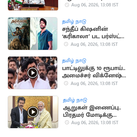
விவகாரம்.. அனைத்து
Aug 06, 2026, 13:08 IST
MP-க்களுக்கும் CM
விஜய் அழைப்பு
தமிழ் நாடு
சந்தீப் கிஷனின்
‘கரிகாலா’ பட பர்ஸ்ட்
லுக் வெளியீடு
Aug 06, 2026, 13:08 IST
தமிழ் நாடு
பாட்டிலுக்கு 10 ரூபாய்..
அமைச்சர் விக்னேஷ்
விளக்கம்
Aug 06, 2026, 13:08 IST
தமிழ் நாடு
ஆறுகள் இணைப்பு..
பிரதமர் மோடிக்கு
முதலமைச்சர் விஜய்
Aug 06, 2026, 13:08 IST
கடிதம்