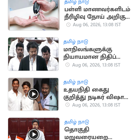
தமிழ் நாடு
பள்ளி மாணவர்களிடம்
நீரிழிவு நோய் அறிகுறி
அதிகரிப்பு: அதிர்ச்சி
Aug 06, 2026, 13:08 IST
தகவல்
தமிழ் நாடு
மாநிலங்களுக்கு
நியாயமான நிதிப்
பகிர்வு.. நாளை
Aug 06, 2026, 13:08 IST
சட்டப்பேரவையில்
தனித் தீர்மானம்
தமிழ் நாடு
உதயநிதி கைது
குறித்து நடிகர் விஷால்
கருத்து
Aug 06, 2026, 13:08 IST
தமிழ் நாடு
தொகுதி
மறுவரையறை