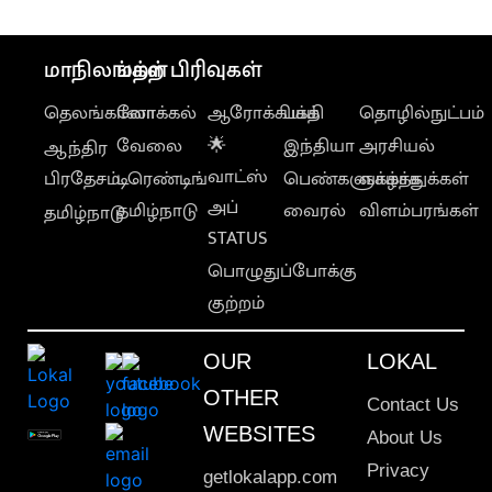
மாநிலங்கள்
மற்ற பிரிவுகள்
தெலங்கானா
லோக்கல்
ஆரோக்கியம்
பக்தி
தொழில்நுட்பம்
வேலை
🌟
இந்தியா
அரசியல்
ஆந்திர
வாட்ஸ்
பிரதேசம்
டிரெண்டிங்
பெண்களுக்காக
வாழ்த்துக்கள்
அப்
தமிழ்நாடு
வைரல்
விளம்பரங்கள்
தமிழ்நாடு
STATUS
பொழுதுப்போக்கு
குற்றம்
OUR
LOKAL
OTHER
Contact Us
WEBSITES
About Us
Privacy
getlokalapp.com