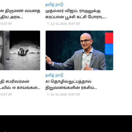
தமிழ் நாடு
ன் திருமண வயதை
முதல்வர் விஜய், ராகுலுக்கு
்திய அரசு
கரப்பான் பூச்சி கட்சி போராட
அழைப்பு
 15:07 IST
Jul 14, 2026, 15:07 IST
தமிழ் நாடு
ி சபரிவர்மன்
AI தொழில்நுட்பத்தால்
லில் 19 காயங்கள்
நிறுவனங்களின் ரகசிய
 உடற்கூராய்வில்
தகவல்களுக்கு ஆபத்து:
 15:07 IST
Jul 14, 2026, 15:07 IST
மைக்ரோசாப்ட் CEO