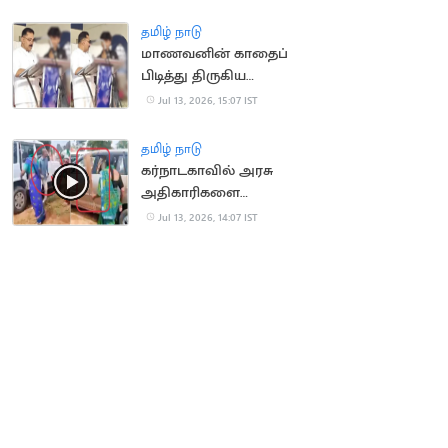
காலமானார்
தமிழ் நாடு
மாணவனின் காதைப்
பிடித்து திருகிய
முன்னாள் அமைச்சர்
Jul 13, 2026, 15:07 IST
மீது வழக்கு
தமிழ் நாடு
கர்நாடகாவில் அரசு
அதிகாரிகளை
துடைப்பத்தால்
Jul 13, 2026, 14:07 IST
வெளுத்த மக்கள்