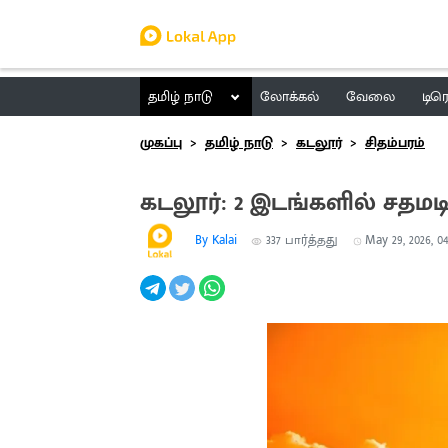
தமிழ் நாடு
லோக்கல்
வேலை
டிர
முகப்பு
தமிழ் நாடு
கடலூர்
சிதம்பரம்
கடலூர்: 2 இடங்களில் சதமட
By Kalai
337
பார்த்தது
May 29, 2026, 04