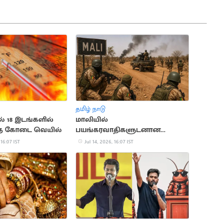
தமிழ் நாடு
ல் 18 இடங்களில்
மாலியில்
த்த கோடை வெயில்
பயங்கரவாதிகளுடனான
மோதலில் 30 ராணுவ வீரர்கள்
 16:07 IST
Jul 14, 2026, 16:07 IST
பலி