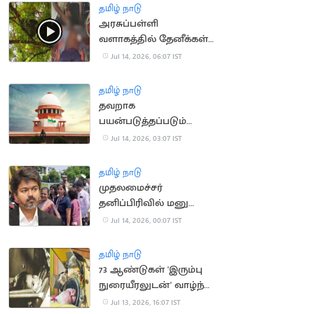
தமிழ் நாடு
அரசுப்பள்ளி
வளாகத்தில் தேனீக்கள்
கொட்டி 50
Jul 14, 2026, 06:07 IST
மாணாக்கர்கள் காயம்
தமிழ் நாடு
தவறாக
பயன்படுத்தப்படும்
போக்சோ.. உச்ச
Jul 14, 2026, 03:07 IST
நீதிமன்றம் கவலை
தமிழ் நாடு
முதலமைச்சர்
தனிப்பிரிவில் மனு
அளிக்க முடியாமல்
Jul 14, 2026, 00:07 IST
திரும்பி சென்ற மக்கள்
தமிழ் நாடு
73 ஆண்டுகள் 'இரும்பு
நுரையீரலுடன்' வாழ்ந்த
அமெரிக்க பெண்
Jul 13, 2026, 16:07 IST