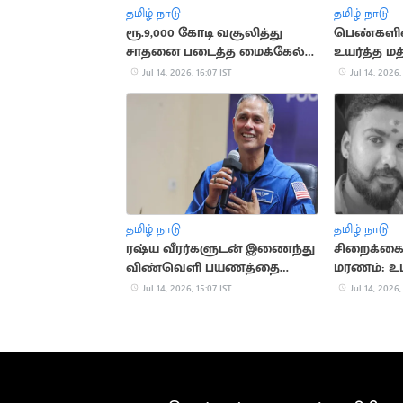
தமிழ் நாடு
தமிழ் நாடு
ரூ.9,000 கோடி வசூலித்து
பெண்களி
சாதனை படைத்த மைக்கேல்
உயர்த்த மத
ஜாக்சன் பயோபிக்
பரிசீலனை
Jul 14, 2026, 16:07 IST
Jul 14, 2026,
தமிழ் நாடு
தமிழ் நாடு
ரஷ்ய வீரர்களுடன் இணைந்து
சிறைக்கைத
விண்வெளி பயணத்தை
மரணம்: உட
தொடங்கினார் அனில் மேனன்
இருப்பதாக
Jul 14, 2026, 15:07 IST
Jul 14, 2026,
தகவல்