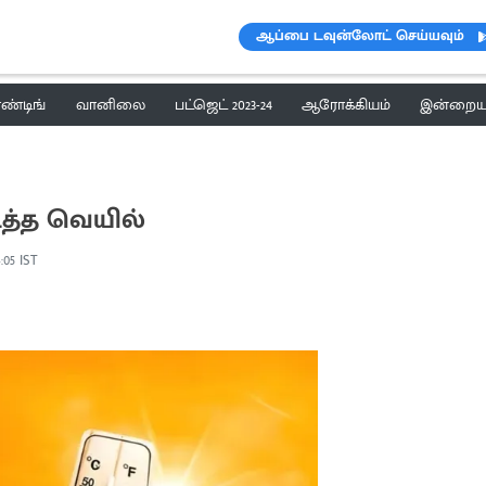
ஆப்பை டவுன்லோட் செய்யவும்
ெண்டிங்
வானிலை
பட்ஜெட் 2023-24
ஆரோக்கியம்
இன்றைய 
ித்த வெயில்
:05 IST