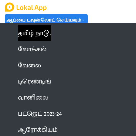
ஆப்பை டவுன்லோட் செய்யவும்
தமிழ் நாடு
லோக்கல்
வேலை
டிரெண்டிங்
வானிலை
பட்ஜெட் 2023-24
ஆரோக்கியம்