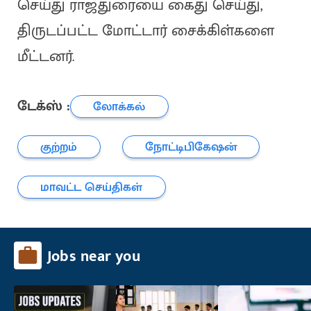
செய்து ராஜதுரையை கைது செய்து,
திருடப்பட்ட மோட்டார் சைக்கிள்களை
மீட்டனர்.
டேக்ஸ் :
லோக்கல்
குற்றம்
நோட்டிபிகேஷன்
மாவட்ட செய்திகள்
Jobs near you