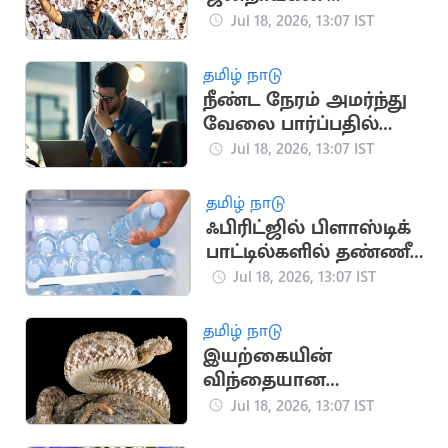
படத்திற்கான
Jul 18, 2026, 13:07 IST
முன்பதிவு
தொடங்கியது
தமிழ் நாடு
நீண்ட நேரம் அமர்ந்து
வேலை பார்ப்பதில்
மறைந்திருக்கும்
Jul 18, 2026, 13:07 IST
பேராபத்து
தமிழ் நாடு
ஃபிரிட்ஜில் பிளாஸ்டிக்
பாட்டில்களில் தண்ணீர்
வைத்து
Jul 18, 2026, 13:07 IST
குடிக்கிறீர்களா?
தமிழ் நாடு
இயற்கையின்
விந்தையான
ஸ்னைப்பர் பாம்பின்
Jul 18, 2026, 13:07 IST
அரிய பின்னணி