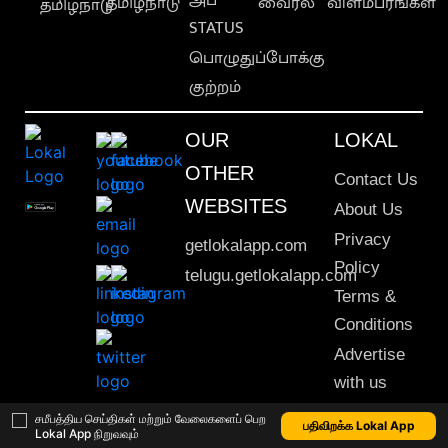
தமிழ்நாடு
வைரல்
விளம்பரங்கள்
தமிழ்நாடு
STATUS
பொழுதுப்போக்கு
குற்றம்
OUR
LOKAL
OTHER
Contact Us
WEBSITES
About Us
Privacy
getlokalapp.com
Policy
telugu.getlokalapp.com
Terms &
Conditions
Advertise
with us
Sitemap
சமீபத்திய செய்திகள் மற்றும் வேலைகளைப் பெற
பதிவிறக்க Lokal App
Lokal App நிறுவவும்
This material may not be published, transmitted, rewritten or redistributed. © 2020 Lokal App. All rights reserved.