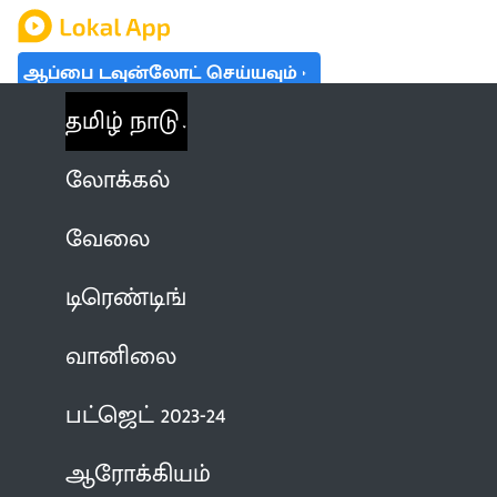
ஆப்பை டவுன்லோட் செய்யவும்
தமிழ் நாடு
லோக்கல்
வேலை
டிரெண்டிங்
வானிலை
பட்ஜெட் 2023-24
ஆரோக்கியம்