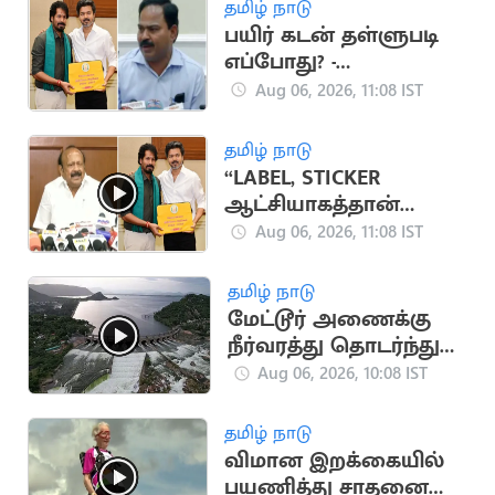
தமிழ் நாடு
பயிர் கடன் தள்ளுபடி
எப்போது? -
வேளாண்துறை
Aug 06, 2026, 11:08 IST
செயலாளர் விளக்கம்
தமிழ் நாடு
“LABEL, STICKER
ஆட்சியாகத்தான்
இதைப் பார்க்கிறேன்” -
Aug 06, 2026, 11:08 IST
எம்.ஆர்.கே.பன்னீர்செ
ல்வம்
தமிழ் நாடு
மேட்டூர் அணைக்கு
நீர்வரத்து தொடர்ந்து
அதிகரிப்பு
Aug 06, 2026, 10:08 IST
தமிழ் நாடு
விமான இறக்கையில்
பயணித்து சாதனை