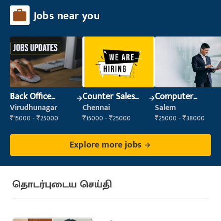
Jobs near you
Back Office
Counter Sales
Computer
Executive
Executive (Retail
Operator
Virudhunagar
Chennai
Salem
(Administration)
Sales)
₹15000 - ₹25000
₹15000 - ₹25000
₹25000 - ₹38000
Explore more jobs
தொடர்புடைய செய்தி