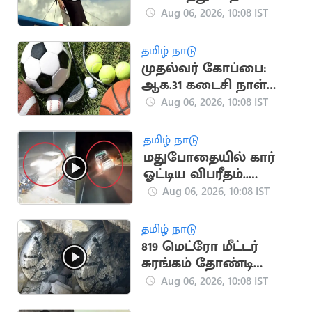
படைத்த பிரிட்டன்
Aug 06, 2026, 10:08 IST
பாட்டி
தமிழ் நாடு
முதல்வர் கோப்பை:
ஆக.31 கடைசி நாள்
என அரசு அறிவிப்பு
Aug 06, 2026, 10:08 IST
தமிழ் நாடு
மதுபோதையில் கார்
ஓட்டிய விபரீதம்..
தூத்துக்குடியில் ஒருவர்
Aug 06, 2026, 10:08 IST
பலி
தமிழ் நாடு
819 மெட்ரோ மீட்டர்
சுரங்கம் தோண்டி
நீலகிரி இயந்திரம்
Aug 06, 2026, 10:08 IST
சாதனை